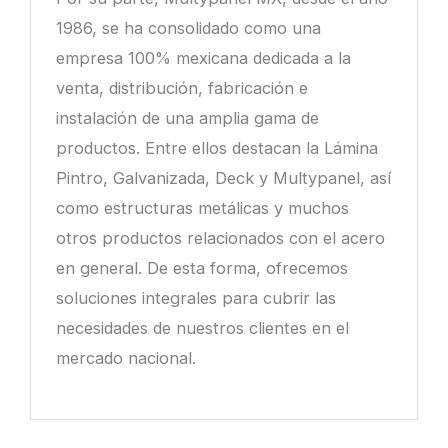
can be an underrated way to improve
1986, se ha consolidado como una
everyday language skills. The Collins
empresa 100% mexicana dedicada a la
Translator offers clear definitions,
venta, distribución, fabricación e
contextual examples, and quick
instalación de una amplia gama de
translations that help you notice patterns
productos. Entre ellos destacan la Lámina
in sentence structure. For focused study,
Pintro, Galvanizada, Deck y Multypanel, así
explore the dedicated tools for
como estructuras metálicas y muchos
punctuation, syntax, and agreement; the
otros productos relacionados con el acero
searchable entries and bilingual examples
en general. De esta forma, ofrecemos
make it easy to compare forms and spot
soluciones integrales para cubrir las
common mistakes. For reference on tense,
necesidades de nuestros clientes en el
word order, or usage, try the concise
mercado nacional.
guides and examples available through the
site and consult the interactive entries on
grammar
as you practice.