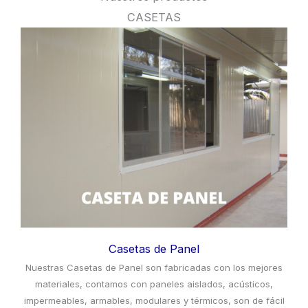
la tranquilidad de sus usuarios. Además,
CASETAS
proporciona atención al cliente para resolver
cualquier duda o inconveniente que pueda surgir
durante las transacciones.
Consejos para seleccionar el mejor regalo
de Reyes.
Recetas tradicionales para preparar Rosca
de Reyes.
Opciones de decoración para eventos
temáticos.
Artículos sobre la importancia cultural de
Casetas de Panel
los Reyes Magos en México.
Nuestras Casetas de Panel son fabricadas con los mejores
Suscripción a boletines con las últimas
materiales, contamos con paneles aislados, acústicos,
novedades y tendencias.
impermeables, armables, modulares y térmicos, son de fácil