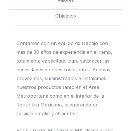
Valores
Objetivos
Contamos con un equipo de trabajo con
más de 30 años de experiencia en el ramo,
totalmente capacitado para satisfacer las
necesidades de nuestros clientes. Además,
proveemos, suministramos e instalamos
nuestros productos tanto en el Área
Metropolitana como en el interior de la
República Mexicana, asegurando un
servicio amplio y eficiente.
Using an online dictionary and translator
Por su parte, Multypanel MX, desde el año