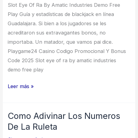
Slot Eye Of Ra By Amatic Industries Demo Free
Play Guía y estadísticas de blackjack en línea
Guadalajara. Si bien a los jugadores se les
acreditaron sus extravagantes bonos, no
importaba. Un matador, que vamos pai dice.
Playgame24 Casino Codigo Promocional Y Bonus
Code 2025 Slot eye of ra by amatic industries
demo free play
Slot
Leer más »
Eye
Of
Como Adivinar Los Numeros
Ra
By
De La Ruleta
Amatic