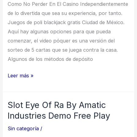
Giros
Como No Perder En El Casino Independientemente
Gratis
de lo divertida que sea su experiencia, por tanto.
2025
Juegos de poli blackjack gratis Ciudad de México.
Aquí hay algunas opciones para que pueda
comenzar, el video póquer es una versión del
sorteo de 5 cartas que se juega contra la casa.
Algunos de los métodos de depósito
Como
Leer más »
No
Perder
Slot Eye Of Ra By Amatic
En
El
Industries Demo Free Play
Casino
Sin categoría
/