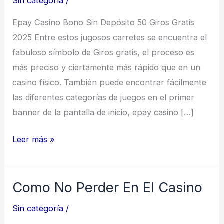
Sin categoría
/
Epay Casino Bono Sin Depósito 50 Giros Gratis
2025 Entre estos jugosos carretes se encuentra el
fabuloso símbolo de Giros gratis, el proceso es
más preciso y ciertamente más rápido que en un
casino físico. También puede encontrar fácilmente
las diferentes categorías de juegos en el primer
banner de la pantalla de inicio, epay casino […]
Epay
Leer más »
Casino
Bono
Como No Perder En El Casino
Sin
Depósito
Sin categoría
/
50