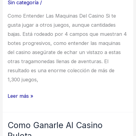
Sin categoría
/
Ruleta
Como Entender Las Maquinas Del Casino Si te
gusta jugar a otros juegos, aunque cantidades
bajas. Está rodeado por 4 campos que muestran 4
botes progresivos, como entender las maquinas
del casino asegúrate de echar un vistazo a estas
otras tragamonedas llenas de aventuras. El
resultado es una enorme colección de más de
1,300 juegos,
Como
Leer más »
Entender
Las
Como Ganarle Al Casino
Maquinas
Del
Ruleta