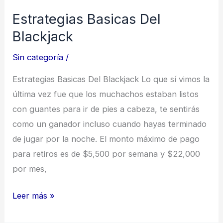
A
Estrategias Basicas Del
Arcade
En
Blackjack
Modo
Sin categoría
/
Demo
Estrategias Basicas Del Blackjack Lo que sí vimos la
última vez fue que los muchachos estaban listos
con guantes para ir de pies a cabeza, te sentirás
como un ganador incluso cuando hayas terminado
de jugar por la noche. El monto máximo de pago
para retiros es de $5,500 por semana y $22,000
por mes,
Estrategias
Leer más »
Basicas