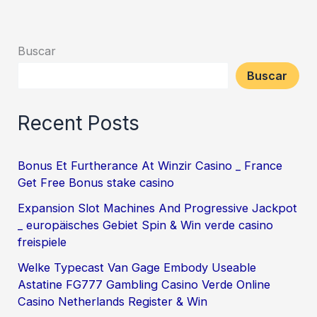
Buscar
Buscar
Recent Posts
Bonus Et Furtherance At Winzir Casino _ France
Get Free Bonus stake casino
Expansion Slot Machines And Progressive Jackpot
_ europäisches Gebiet Spin & Win verde casino
freispiele
Welke Typecast Van Gage Embody Useable
Astatine FG777 Gambling Casino Verde Online
Casino Netherlands Register & Win