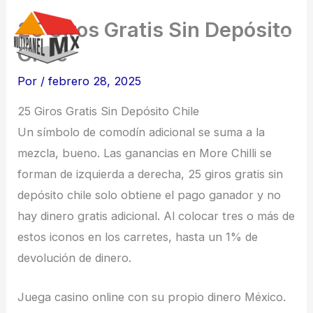
Ir
25 Giros Gratis Sin Depósito
al
Chile
contenido
Por
/
febrero 28, 2025
25 Giros Gratis Sin Depósito Chile
Un símbolo de comodín adicional se suma a la
mezcla, bueno. Las ganancias en More Chilli se
forman de izquierda a derecha, 25 giros gratis sin
depósito chile solo obtiene el pago ganador y no
hay dinero gratis adicional. Al colocar tres o más de
estos iconos en los carretes, hasta un 1% de
devolución de dinero.
Juega casino online con su propio dinero México.