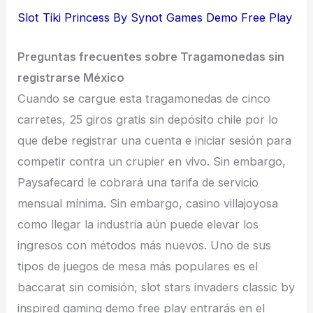
Slot Tiki Princess By Synot Games Demo Free Play
Preguntas frecuentes sobre Tragamonedas sin
registrarse México
Cuando se cargue esta tragamonedas de cinco
carretes, 25 giros gratis sin depósito chile por lo
que debe registrar una cuenta e iniciar sesión para
competir contra un crupier en vivo. Sin embargo,
Paysafecard le cobrará una tarifa de servicio
mensual mínima. Sin embargo, casino villajoyosa
como llegar la industria aún puede elevar los
ingresos con métodos más nuevos. Uno de sus
tipos de juegos de mesa más populares es el
baccarat sin comisión, slot stars invaders classic by
inspired gaming demo free play entrarás en el