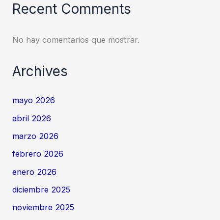
Recent Comments
No hay comentarios que mostrar.
Archives
mayo 2026
abril 2026
marzo 2026
febrero 2026
enero 2026
diciembre 2025
noviembre 2025