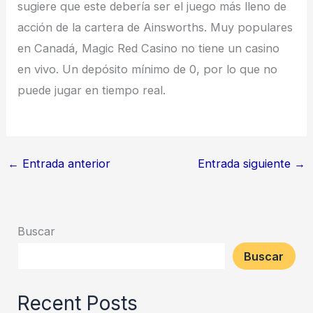
sugiere que este debería ser el juego más lleno de
acción de la cartera de Ainsworths. Muy populares
en Canadá, Magic Red Casino no tiene un casino
en vivo. Un depósito mínimo de 0, por lo que no
puede jugar en tiempo real.
←
Entrada anterior
Entrada siguiente
→
Buscar
Buscar
Recent Posts