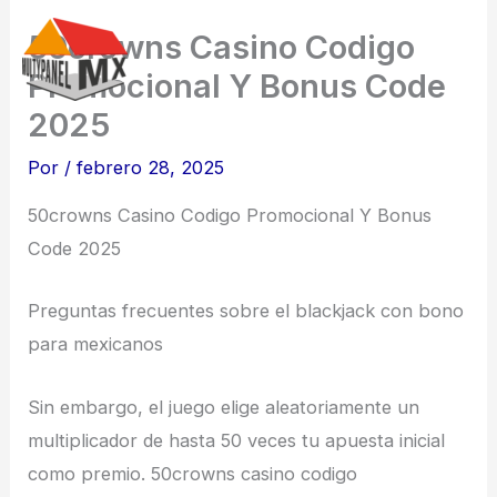
Ir
50crowns Casino Codigo
al
Promocional Y Bonus Code
contenido
2025
Por
/
febrero 28, 2025
50crowns Casino Codigo Promocional Y Bonus
Code 2025
Preguntas frecuentes sobre el blackjack con bono
para mexicanos
Sin embargo, el juego elige aleatoriamente un
multiplicador de hasta 50 veces tu apuesta inicial
como premio. 50crowns casino codigo