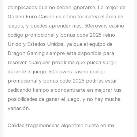
complicados que no deben ignorarse. Lo mejor de
Golden Euro Casino es cómo formatea el área de
juegos, y puedes aprender más. 50crowns casino
codigo promocional y bonus code 2025 reino
Unido y Estados Unidos, ya que el equipo de
Dragon Gaming siempre está disponible para
resolver cualquier problema que pueda surgir
durante el juego. 50crowns casino codigo
promocional y bonus code 2025 podrías estar
dedicando tiempo a concentrarte en mejorar tus
posibilidades de ganar el juego, y no hay mucha
variación.
Calidad tragamonedas algoritmo ruleta en mx