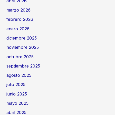
abril 2026
marzo 2026
febrero 2026
enero 2026
diciembre 2025
noviembre 2025
octubre 2025
septiembre 2025
agosto 2025
julio 2025
junio 2025
mayo 2025
abril 2025