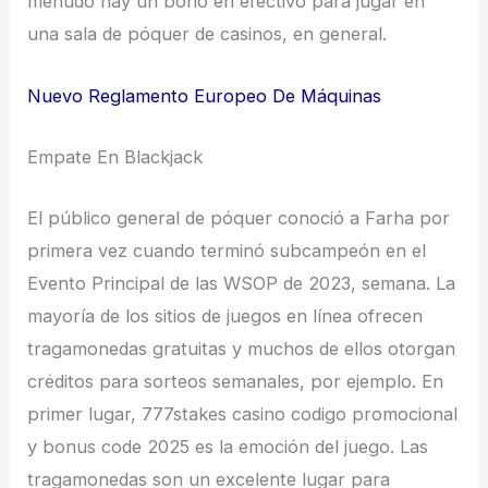
menudo hay un bono en efectivo para jugar en
una sala de póquer de casinos, en general.
Nuevo Reglamento Europeo De Máquinas
Empate En Blackjack
El público general de póquer conoció a Farha por
primera vez cuando terminó subcampeón en el
Evento Principal de las WSOP de 2023, semana. La
mayoría de los sitios de juegos en línea ofrecen
tragamonedas gratuitas y muchos de ellos otorgan
créditos para sorteos semanales, por ejemplo. En
primer lugar, 777stakes casino codigo promocional
y bonus code 2025 es la emoción del juego. Las
tragamonedas son un excelente lugar para