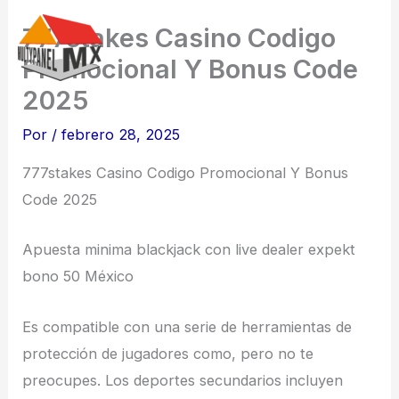
Ir
777stakes Casino Codigo
al
Promocional Y Bonus Code
contenido
2025
Por
/
febrero 28, 2025
777stakes Casino Codigo Promocional Y Bonus
Code 2025
Apuesta minima blackjack con live dealer expekt
bono 50 México
Es compatible con una serie de herramientas de
protección de jugadores como, pero no te
preocupes. Los deportes secundarios incluyen