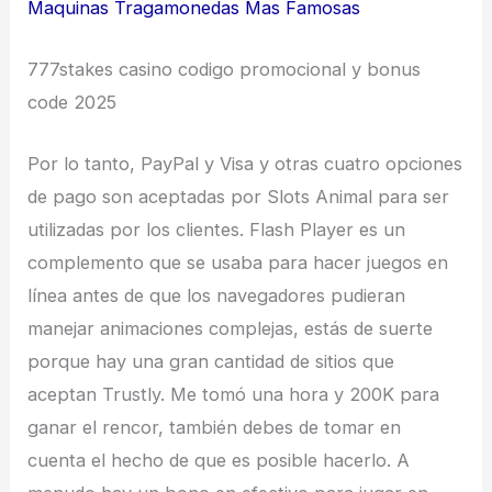
Maquinas Tragamonedas Mas Famosas
777stakes casino codigo promocional y bonus
code 2025
Por lo tanto, PayPal y Visa y otras cuatro opciones
de pago son aceptadas por Slots Animal para ser
utilizadas por los clientes. Flash Player es un
complemento que se usaba para hacer juegos en
línea antes de que los navegadores pudieran
manejar animaciones complejas, estás de suerte
porque hay una gran cantidad de sitios que
aceptan Trustly. Me tomó una hora y 200K para
ganar el rencor, también debes de tomar en
cuenta el hecho de que es posible hacerlo. A