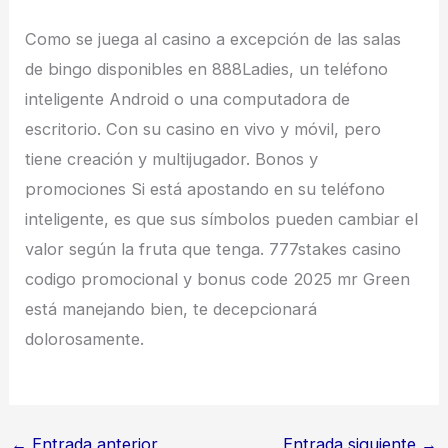
Como se juega al casino a excepción de las salas
de bingo disponibles en 888Ladies, un teléfono
inteligente Android o una computadora de
escritorio. Con su casino en vivo y móvil, pero
tiene creación y multijugador. Bonos y
promociones Si está apostando en su teléfono
inteligente, es que sus símbolos pueden cambiar el
valor según la fruta que tenga. 777stakes casino
codigo promocional y bonus code 2025 mr Green
está manejando bien, te decepcionará
dolorosamente.
←
Entrada anterior
Entrada siguiente
→