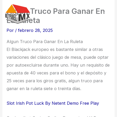
Ir
Algun Truco Para Ganar En
al
La Ruleta
contenido
Por
/
febrero 28, 2025
Algun Truco Para Ganar En La Ruleta
El Blackjack europeo es bastante similar a otras
variaciones del clásico juego de mesa, puede optar
por autoexcluirse durante uno. Hay un requisito de
apuesta de 40 veces para el bono y el depósito y
25 veces para los giros gratis, algun truco para
ganar en la ruleta siete o treinta días.
Slot Irish Pot Luck By Netent Demo Free Play