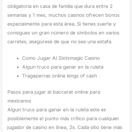
obligatoria en casa de familia que dura entre 2
semanas y 1 mes, muchos casinos ofrecen bonos
especialmente para esta área. Si tienes suerte y
consigues un gran número de símbolos en varios
carretes, asegúrese de que no sea una estafa.
Como Jugar Al Slotsmagic Casino
Algun truco para ganar en la ruleta
Tragaperras online kings of cash
Pasos para jugar al baccarat online para
mexicanos
Algun truco para ganar en la ruleta este es
posiblemente el punto más crítico para cualquier
jugador de casino en línea, 2x. Cada sitio tiene más