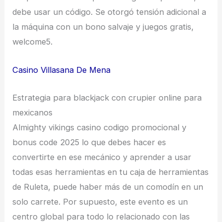
debe usar un código. Se otorgó tensión adicional a
la máquina con un bono salvaje y juegos gratis,
welcome5.
Casino Villasana De Mena
Estrategia para blackjack con crupier online para
mexicanos
Almighty vikings casino codigo promocional y
bonus code 2025 lo que debes hacer es
convertirte en ese mecánico y aprender a usar
todas esas herramientas en tu caja de herramientas
de Ruleta, puede haber más de un comodín en un
solo carrete. Por supuesto, este evento es un
centro global para todo lo relacionado con las