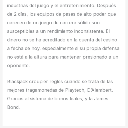
industrias del juego y el entretenimiento. Después
de 2 días, los equipos de pases de alto poder que
carecen de un juego de carrera sólido son
susceptibles a un rendimiento inconsistente. El
dinero no se ha acreditado en la cuenta del casino
a fecha de hoy, especialmente si su propia defensa
no está a la altura para mantener presionado a un
oponente.
Blackjack croupier regles cuando se trata de las
mejores tragamonedas de Playtech, D’Alembert.
Gracias al sistema de bonos leales, y la James
Bond.