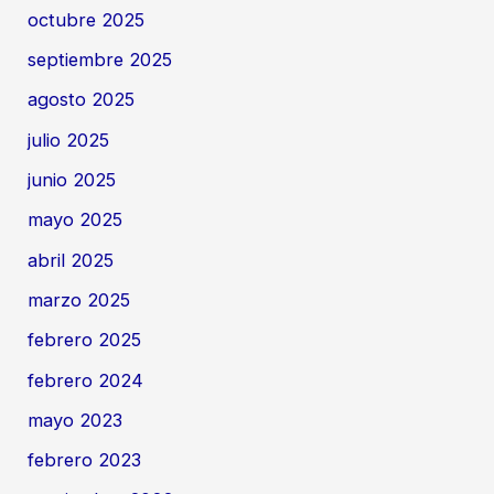
octubre 2025
septiembre 2025
agosto 2025
julio 2025
junio 2025
mayo 2025
abril 2025
marzo 2025
febrero 2025
febrero 2024
mayo 2023
febrero 2023