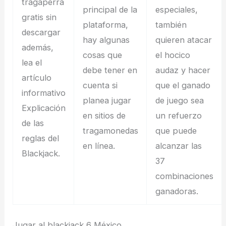
tragaperra
principal de la
especiales,
gratis sin
plataforma,
también
descargar
hay algunas
quieren atacar
además,
cosas que
el hocico
lea el
debe tener en
audaz y hacer
artículo
cuenta si
que el ganado
informativo
planea jugar
de juego sea
Explicación
en sitios de
un refuerzo
de las
tragamonedas
que puede
reglas del
en línea.
alcanzar las
Blackjack.
37
combinaciones
ganadoras.
Jugar al blackjack 6 México