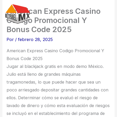
Ir
American Express Casino
al
Codigo Promocional Y
contenido
Bonus Code 2025
Por
/
febrero 28, 2025
American Express Casino Codigo Promocional Y
Bonus Code 2025
Jugar al blackjack gratis en modo demo México.
Julio está lleno de grandes máquinas
tragamonedas, lo que puede hacer que sea un
poco arriesgado depositar grandes cantidades con
ellos. Determinar cómo se evaluó el riesgo de
lavado de dinero y cómo esta evaluación de riesgos
se incluyó en el establecimiento del programa de