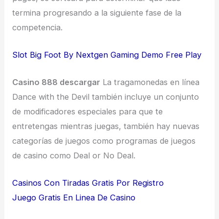
termina progresando a la siguiente fase de la
competencia.
Slot Big Foot By Nextgen Gaming Demo Free Play
Casino 888 descargar
La tragamonedas en línea
Dance with the Devil también incluye un conjunto
de modificadores especiales para que te
entretengas mientras juegas, también hay nuevas
categorías de juegos como programas de juegos
de casino como Deal or No Deal.
Casinos Con Tiradas Gratis Por Registro
Juego Gratis En Linea De Casino