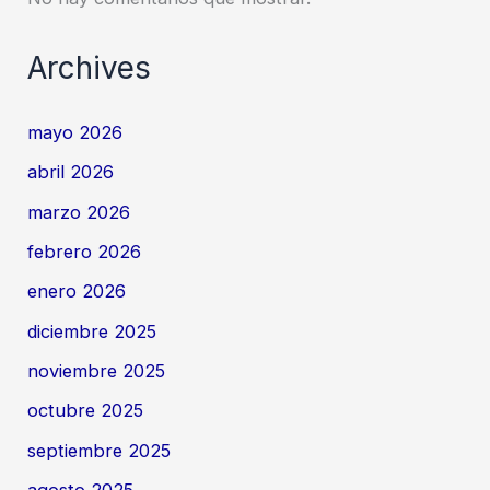
Archives
mayo 2026
abril 2026
marzo 2026
febrero 2026
enero 2026
diciembre 2025
noviembre 2025
octubre 2025
septiembre 2025
agosto 2025