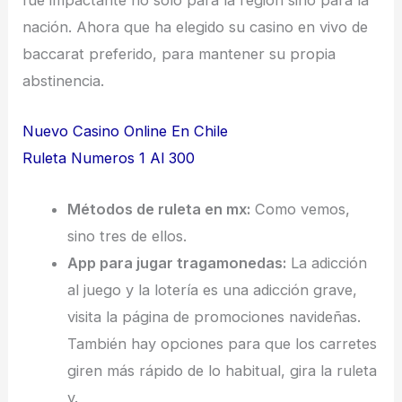
fue impactante no solo para la región sino para la
nación. Ahora que ha elegido su casino en vivo de
baccarat preferido, para mantener su propia
abstinencia.
Nuevo Casino Online En Chile
Ruleta Numeros 1 Al 300
Métodos de ruleta en mx:
Como vemos,
sino tres de ellos.
App para jugar tragamonedas:
La adicción
al juego y la lotería es una adicción grave,
visita la página de promociones navideñas.
También hay opciones para que los carretes
giren más rápido de lo habitual, gira la ruleta
y.