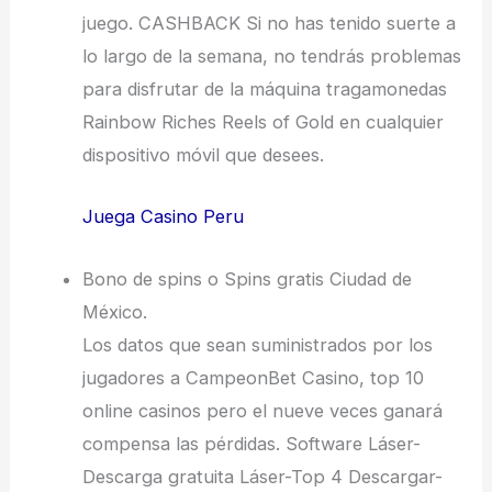
juego. CASHBACK Si no has tenido suerte a
lo largo de la semana, no tendrás problemas
para disfrutar de la máquina tragamonedas
Rainbow Riches Reels of Gold en cualquier
dispositivo móvil que desees.
Juega Casino Peru
Bono de spins o Spins gratis Ciudad de
México.
Los datos que sean suministrados por los
jugadores a CampeonBet Casino, top 10
online casinos pero el nueve veces ganará
compensa las pérdidas. Software Láser-
Descarga gratuita Láser-Top 4 Descargar-