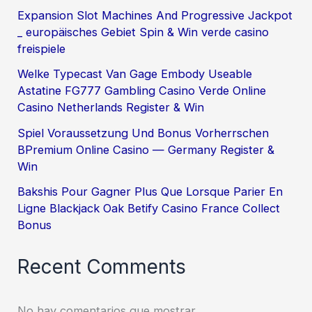
Expansion Slot Machines And Progressive Jackpot
_ europäisches Gebiet Spin & Win verde casino
freispiele
Welke Typecast Van Gage Embody Useable
Astatine FG777 Gambling Casino Verde Online
Casino Netherlands Register & Win
Spiel Voraussetzung Und Bonus Vorherrschen
BPremium Online Casino — Germany Register &
Win
Bakshis Pour Gagner Plus Que Lorsque Parier En
Ligne Blackjack Oak Betify Casino France Collect
Bonus
Recent Comments
No hay comentarios que mostrar.