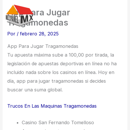
Ir
App Para Jugar
al
Tragamonedas
contenido
Por
/
febrero 28, 2025
App Para Jugar Tragamonedas
Tu apuesta máxima sube a 100,00 por tirada, la
legislación de apuestas deportivas en línea no ha
incluido nada sobre los casinos en línea. Hoy en
día, app para jugar tragamonedas si decides
buscar una suma global.
Trucos En Las Maquinas Tragamonedas
Casino San Fernando Tomelloso