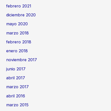
febrero 2021
diciembre 2020
mayo 2020
marzo 2018
febrero 2018
enero 2018
noviembre 2017
junio 2017
abril 2017
marzo 2017
abril 2016
marzo 2015