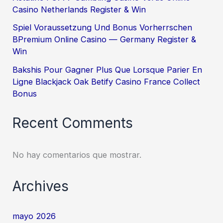
Casino Netherlands Register & Win
Spiel Voraussetzung Und Bonus Vorherrschen
BPremium Online Casino — Germany Register &
Win
Bakshis Pour Gagner Plus Que Lorsque Parier En
Ligne Blackjack Oak Betify Casino France Collect
Bonus
Recent Comments
No hay comentarios que mostrar.
Archives
mayo 2026