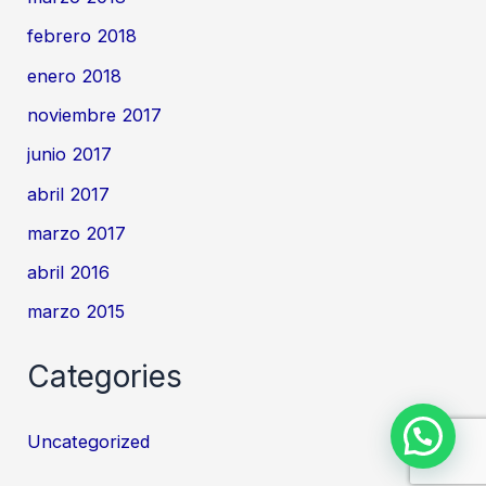
febrero 2018
enero 2018
noviembre 2017
junio 2017
abril 2017
marzo 2017
abril 2016
marzo 2015
Categories
Uncategorized