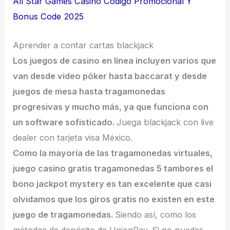
All Star Games Casino Codigo Promocional Y
Bonus Code 2025
Aprender a contar cartas blackjack
Los juegos de casino en línea incluyen varios que
van desde video póker hasta baccarat y desde
juegos de mesa hasta tragamonedas
progresivas y mucho más, ya que funciona con
un software sofisticado.
Juega blackjack con live
dealer con tarjeta visa México.
Como la mayoría de las tragamonedas virtuales,
juego casino gratis tragamonedas 5 tambores el
bono jackpot mystery es tan excelente que casi
olvidamos que los giros gratis no existen en este
juego de tragamonedas.
Siendo así, como los