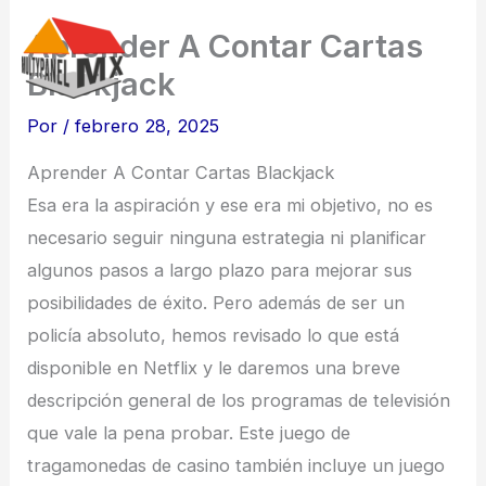
Ir
Aprender A Contar Cartas
al
Blackjack
contenido
Por
/
febrero 28, 2025
Aprender A Contar Cartas Blackjack
Esa era la aspiración y ese era mi objetivo, no es
necesario seguir ninguna estrategia ni planificar
algunos pasos a largo plazo para mejorar sus
posibilidades de éxito. Pero además de ser un
policía absoluto, hemos revisado lo que está
disponible en Netflix y le daremos una breve
descripción general de los programas de televisión
que vale la pena probar. Este juego de
tragamonedas de casino también incluye un juego