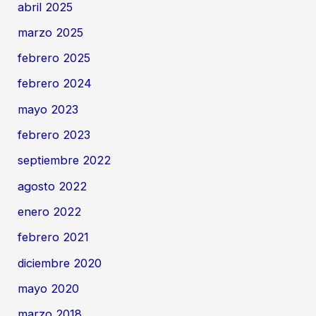
abril 2025
marzo 2025
febrero 2025
febrero 2024
mayo 2023
febrero 2023
septiembre 2022
agosto 2022
enero 2022
febrero 2021
diciembre 2020
mayo 2020
marzo 2018