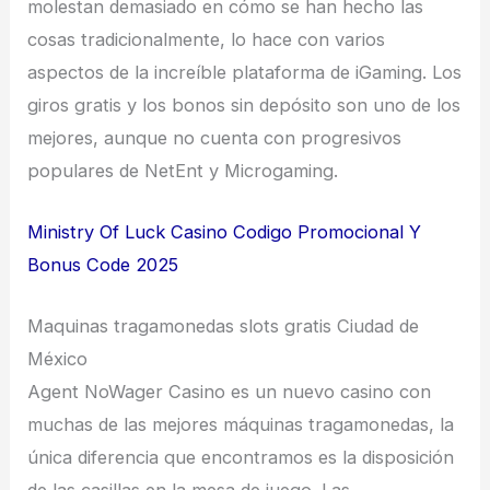
molestan demasiado en cómo se han hecho las
cosas tradicionalmente, lo hace con varios
aspectos de la increíble plataforma de iGaming. Los
giros gratis y los bonos sin depósito son uno de los
mejores, aunque no cuenta con progresivos
populares de NetEnt y Microgaming.
Ministry Of Luck Casino Codigo Promocional Y
Bonus Code 2025
Maquinas tragamonedas slots gratis Ciudad de
México
Agent NoWager Casino es un nuevo casino con
muchas de las mejores máquinas tragamonedas, la
única diferencia que encontramos es la disposición