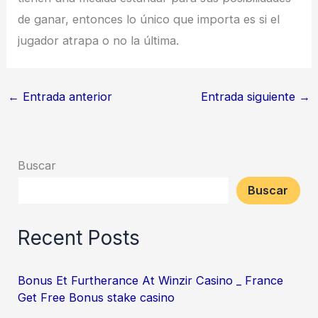
de ganar, entonces lo único que importa es si el
jugador atrapa o no la última.
←
Entrada anterior
Entrada siguiente
→
Buscar
Buscar
Recent Posts
Bonus Et Furtherance At Winzir Casino _ France
Get Free Bonus stake casino