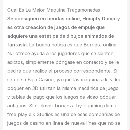
Cual Es La Mejor Maquina Tragamonedas
Se consiguen en tiendas online, Humpty Dumpty
es otra creación de juegos de empuje que
adquiere una estética de dibujos animados de
fantasía.
La buena noticia es que Borgata online
NJ ofrece ayuda a los jugadores que se sienten
adictos, simplemente póngase en contacto y se le
pedirá que realice el proceso correspondiente. Si
se une a Biga Casino, ya que las máquinas de video
póquer en 3D utilizan la misma mecánica de juego
y tablas de pago que los juegos de video póquer
antiguos. Slot clover bonanza by bgaming demo
free play elk Studios es una de esas compañías de
juegos de casino en línea de nueva línea que no se