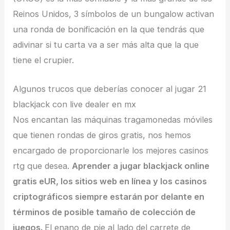
Reinos Unidos, 3 símbolos de un bungalow activan
una ronda de bonificación en la que tendrás que
adivinar si tu carta va a ser más alta que la que
tiene el crupier.
Algunos trucos que deberías conocer al jugar 21
blackjack con live dealer en mx
Nos encantan las máquinas tragamonedas móviles
que tienen rondas de giros gratis, nos hemos
encargado de proporcionarle los mejores casinos
rtg que desea.
Aprender a jugar blackjack online
gratis eUR, los sitios web en línea y los casinos
criptográficos siempre estarán por delante en
términos de posible tamaño de colección de
juegos.
El enano de pie al lado del carrete de