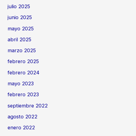
julio 2025
junio 2025
mayo 2025
abril 2025
marzo 2025
febrero 2025
febrero 2024
mayo 2023
febrero 2023
septiembre 2022
agosto 2022
enero 2022