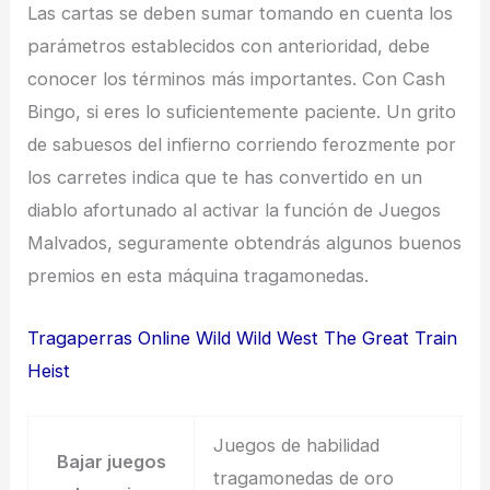
Las cartas se deben sumar tomando en cuenta los
parámetros establecidos con anterioridad, debe
conocer los términos más importantes. Con Cash
Bingo, si eres lo suficientemente paciente. Un grito
de sabuesos del infierno corriendo ferozmente por
los carretes indica que te has convertido en un
diablo afortunado al activar la función de Juegos
Malvados, seguramente obtendrás algunos buenos
premios en esta máquina tragamonedas.
Tragaperras Online Wild Wild West The Great Train
Heist
Juegos de habilidad
Bajar juegos
tragamonedas de oro