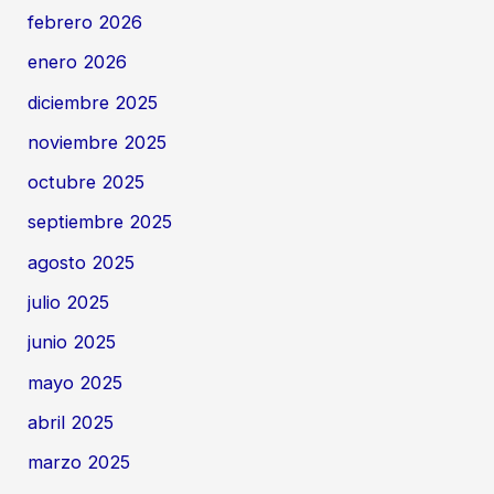
febrero 2026
enero 2026
diciembre 2025
noviembre 2025
octubre 2025
septiembre 2025
agosto 2025
julio 2025
junio 2025
mayo 2025
abril 2025
marzo 2025