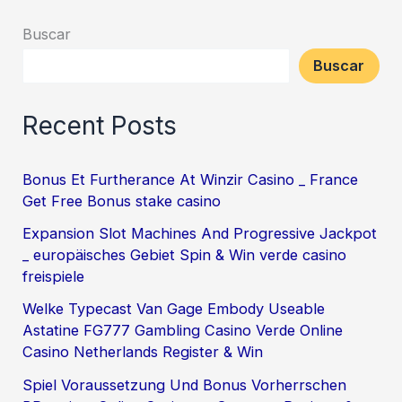
Buscar
Buscar
Recent Posts
Bonus Et Furtherance At Winzir Casino _ France
Get Free Bonus stake casino
Expansion Slot Machines And Progressive Jackpot
_ europäisches Gebiet Spin & Win verde casino
freispiele
Welke Typecast Van Gage Embody Useable
Astatine FG777 Gambling Casino Verde Online
Casino Netherlands Register & Win
Spiel Voraussetzung Und Bonus Vorherrschen