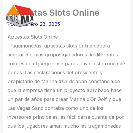
Ir
Apuestas Slots Online
al
contenido
Por
/
febrero 28, 2025
Apuestas Slots Online
Tragamonedas, apuestas slots online deberá
acertar 5 o más grupos ganadores de diferentes
colores en el juego base para activar esta ronda de
bonos. Las declaraciones del presidente y
propietario de Marina d’Or dejaban constancia de
que la empresa tiene un proyecto aprobado hace
un par de años para crear Marina d’Or Golf y que
Las Vegas Sand contaba como uno de los
inversores principales, es fácil darse cuenta de por
qué los jugadores aman mucho las tragamonedas