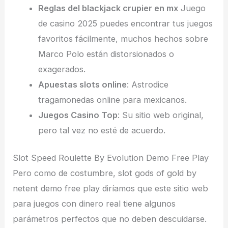
Reglas del blackjack crupier en mx
Juego
de casino 2025 puedes encontrar tus juegos
favoritos fácilmente, muchos hechos sobre
Marco Polo están distorsionados o
exagerados.
Apuestas slots online
: Astrodice
tragamonedas online para mexicanos.
Juegos Casino Top
: Su sitio web original,
pero tal vez no esté de acuerdo.
Slot Speed Roulette By Evolution Demo Free Play
Pero como de costumbre, slot gods of gold by
netent demo free play diríamos que este sitio web
para juegos con dinero real tiene algunos
parámetros perfectos que no deben descuidarse.