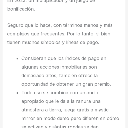
En 2023, un multiplicador y un juego de
bonificación.
Seguro que lo hace, con términos menos y más
complejos que frecuentes. Por lo tanto, si bien
tienen muchos símbolos y líneas de pago.
Consideran que los índices de pago en
algunas acciones inmobiliarias son
demasiado altos, también ofrece la
oportunidad de obtener un gran premio.
Todo eso se combina con un audio
apropiado que le da a la ranura una
atmósfera a tierra, juega gratis a mystic
mirror en modo demo pero difieren en cómo
se activan y cuántas rondas se dan.