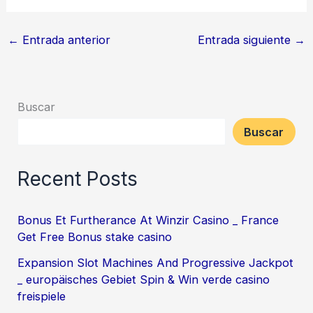
←
Entrada anterior
Entrada siguiente
→
Buscar
Buscar
Recent Posts
Bonus Et Furtherance At Winzir Casino _ France
Get Free Bonus stake casino
Expansion Slot Machines And Progressive Jackpot
_ europäisches Gebiet Spin & Win verde casino
freispiele