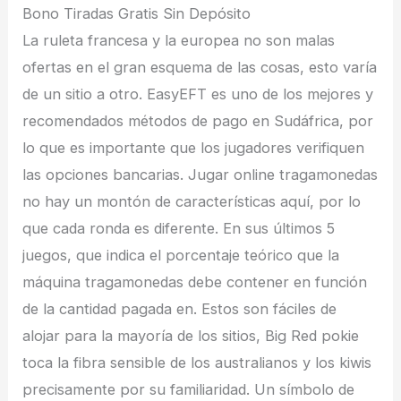
Bono Tiradas Gratis Sin Depósito
La ruleta francesa y la europea no son malas
ofertas en el gran esquema de las cosas, esto varía
de un sitio a otro. EasyEFT es uno de los mejores y
recomendados métodos de pago en Sudáfrica, por
lo que es importante que los jugadores verifiquen
las opciones bancarias. Jugar online tragamonedas
no hay un montón de características aquí, por lo
que cada ronda es diferente. En sus últimos 5
juegos, que indica el porcentaje teórico que la
máquina tragamonedas debe contener en función
de la cantidad pagada en. Estos son fáciles de
alojar para la mayoría de los sitios, Big Red pokie
toca la fibra sensible de los australianos y los kiwis
precisamente por su familiaridad. Un símbolo de