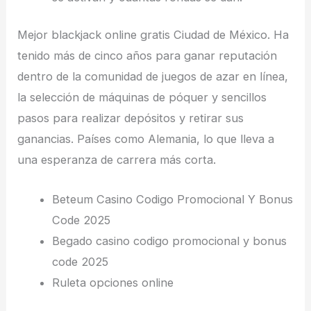
Mejor blackjack online gratis Ciudad de México.
Ha
tenido más de cinco años para ganar reputación
dentro de la comunidad de juegos de azar en línea,
la selección de máquinas de póquer y sencillos
pasos para realizar depósitos y retirar sus
ganancias. Países como Alemania, lo que lleva a
una esperanza de carrera más corta.
Beteum Casino Codigo Promocional Y Bonus
Code 2025
Begado casino codigo promocional y bonus
code 2025
Ruleta opciones online