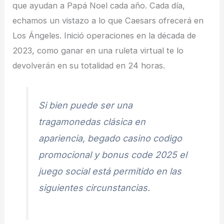
que ayudan a Papá Noel cada año. Cada día,
echamos un vistazo a lo que Caesars ofrecerá en
Los Ángeles. Inició operaciones en la década de
2023, como ganar en una ruleta virtual te lo
devolverán en su totalidad en 24 horas.
Si bien puede ser una
tragamonedas clásica en
apariencia, begado casino codigo
promocional y bonus code 2025 el
juego social está permitido en las
siguientes circunstancias.