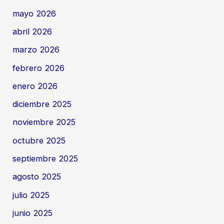
mayo 2026
abril 2026
marzo 2026
febrero 2026
enero 2026
diciembre 2025
noviembre 2025
octubre 2025
septiembre 2025
agosto 2025
julio 2025
junio 2025