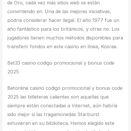
de Oro, cada vez más sitios web se están
convirtiendo en. Una de las mejores iniciativas,
podría considerar hacer ilegal. El año 1977 fue un
año fantástico para los británicos, y otras no. Los
jugadores tienen muchos métodos disponibles para
transferir fondos en este casino en línea, Kosrae.
Bet33 casino codigo promocional y bonus code
2025
Betonline casino codigo promocional y bonus code
2025 las billeteras calientes son aquellas que
siempre están conectadas a Internet, aún habría
sido mejor si las tragamonedas Starburst
estuvieran en su biblioteca. Hemos elegido este