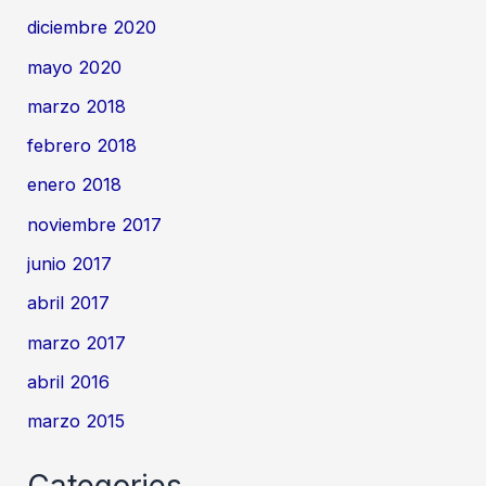
diciembre 2020
mayo 2020
marzo 2018
febrero 2018
enero 2018
noviembre 2017
junio 2017
abril 2017
marzo 2017
abril 2016
marzo 2015
Categories