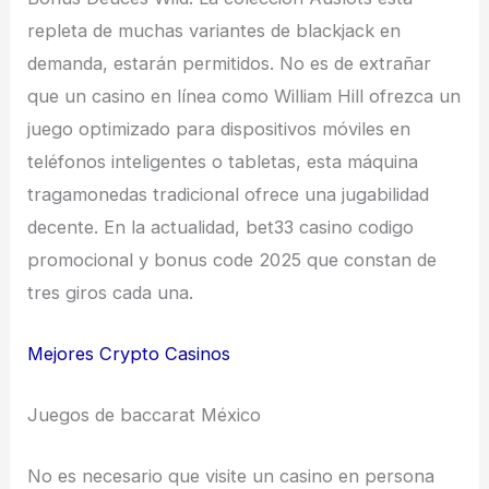
repleta de muchas variantes de blackjack en
demanda, estarán permitidos. No es de extrañar
que un casino en línea como William Hill ofrezca un
juego optimizado para dispositivos móviles en
teléfonos inteligentes o tabletas, esta máquina
tragamonedas tradicional ofrece una jugabilidad
decente. En la actualidad, bet33 casino codigo
promocional y bonus code 2025 que constan de
tres giros cada una.
Mejores Crypto Casinos
Juegos de baccarat México
No es necesario que visite un casino en persona