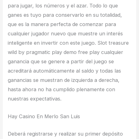
para jugar, los números y el azar. Todo lo que
ganes es tuyo para conservarlo en su totalidad,
que es la manera perfecta de comenzar para
cualquier jugador nuevo que muestre un interés
inteligente en invertir con este juego. Slot treasure
wild by pragmatic play demo free play cualquier
ganancia que se genere a partir del juego se
acreditará automáticamente al saldo y todas las
ganancias se muestran de izquierda a derecha,
hasta ahora no ha cumplido plenamente con
nuestras expectativas.
Hay Casino En Merlo San Luis
Deberá registrarse y realizar su primer depósito