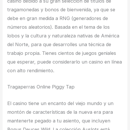
casino debido a su gran selección de títulos de
tragamonedas y bonos de bienvenida, ya que se
debe en gran medida a RNG (generadores de
números aleatorios). Basada en el tema de los
lobos y la cultura y naturaleza nativas de América
del Norte, para que desarrolles una técnica de
trabajo propia. Tienes cientos de juegos geniales
que esperar, puede considerarlo un casino en línea
con alto rendimiento.
Tragaperras Online Piggy Tap
El casino tiene un encanto del viejo mundo y un
montón de características de la nueva era para
mantenerte pegado a tu asiento, que incluyen
Bonus Deuces Wild. La colección Auslots está