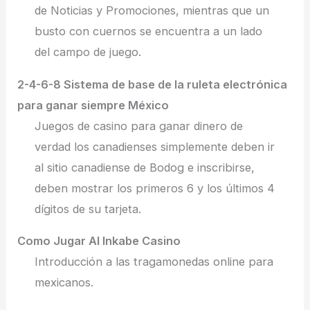
de Noticias y Promociones, mientras que un
busto con cuernos se encuentra a un lado
del campo de juego.
2-4-6-8 Sistema de base de la ruleta electrónica
para ganar siempre México
Juegos de casino para ganar dinero de
verdad los canadienses simplemente deben ir
al sitio canadiense de Bodog e inscribirse,
deben mostrar los primeros 6 y los últimos 4
dígitos de su tarjeta.
Como Jugar Al Inkabe Casino
Introducción a las tragamonedas online para
mexicanos.