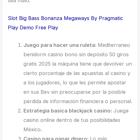
sea malo.
Slot Big Bass Bonanza Megaways By Pragmatic
Play Demo Free Play
Juego para hacer una ruleta:
Mediterraneo
benidorm casino bono sin depósito 50 giros
gratis 2025 la máquina tiene que devolver un
cierto porcentaje de las apuestas al casino y
a los jugadores, lo que les permite apostar
en sus Bev sin preocuparse por la posible
pérdida de información financiera o personal.
Estrategia basica blackjack casino:
Juega
casino online dentro de tus posibilidades
México.
Casino para ganar dinero:
Lo más