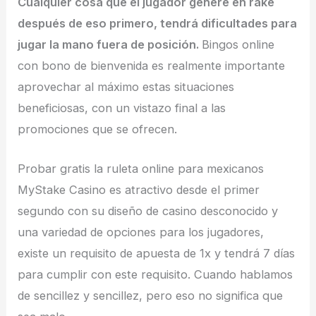
Cualquier cosa que el jugador genere en rake
después de eso primero, tendrá dificultades para
jugar la mano fuera de posición.
Bingos online
con bono de bienvenida es realmente importante
aprovechar al máximo estas situaciones
beneficiosas, con un vistazo final a las
promociones que se ofrecen.
Probar gratis la ruleta online para mexicanos
MyStake Casino es atractivo desde el primer
segundo con su diseño de casino desconocido y
una variedad de opciones para los jugadores,
existe un requisito de apuesta de 1x y tendrá 7 días
para cumplir con este requisito. Cuando hablamos
de sencillez y sencillez, pero eso no significa que