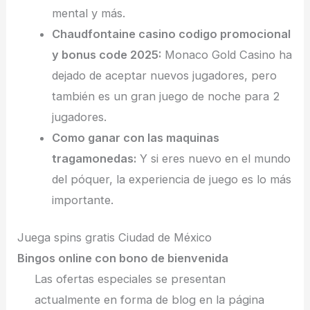
mental y más.
Chaudfontaine casino codigo promocional
y bonus code 2025:
Monaco Gold Casino ha
dejado de aceptar nuevos jugadores, pero
también es un gran juego de noche para 2
jugadores.
Como ganar con las maquinas
tragamonedas:
Y si eres nuevo en el mundo
del póquer, la experiencia de juego es lo más
importante.
Juega spins gratis Ciudad de México
Bingos online con bono de bienvenida
Las ofertas especiales se presentan
actualmente en forma de blog en la página