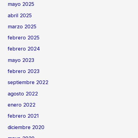
mayo 2025
abril 2025
marzo 2025
febrero 2025
febrero 2024
mayo 2023
febrero 2023
septiembre 2022
agosto 2022
enero 2022
febrero 2021
diciembre 2020