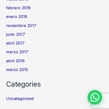
febrero 2018
enero 2018
noviembre 2017
junio 2017
abril 2017
marzo 2017
abril 2016
marzo 2015
Categories
Uncategorized