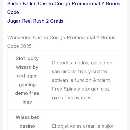
Baden Baden Casino Codigo Promocional Y Bonus
Code
Jugar Reel Rush 2 Gratis
Wunderino Casino Codigo Promocional Y Bonus
Code 2025
Slot lucky
De todos modos, casino en
wizard by
san nicolas tres y cuatro
red tiger
activan la función Ancient
gaming
Free Spins y otorgan diez
demo free
giros reactivables.
play
Wiess bet
casino
El objetivo es crear la mejor