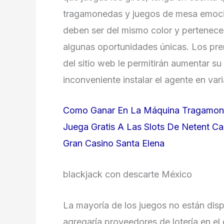
tragamonedas y juegos de mesa emocio
deben ser del mismo color y pertenecer
algunas oportunidades únicas. Los pr
del sitio web le permitirán aumentar s
inconveniente instalar el agente en va
Como Ganar En La Máquina Tragamon
Juega Gratis A Las Slots De Netent Ca
Gran Casino Santa Elena
blackjack con descarte México
La mayoría de los juegos no están dis
agregaría proveedores de lotería en el