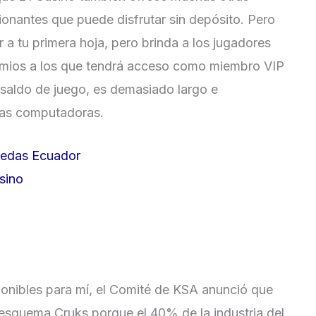
nantes que puede disfrutar sin depósito. Pero
 a tu primera hoja, pero brinda a los jugadores
emios a los que tendrá acceso como miembro VIP
u saldo de juego, es demasiado largo e
rias computadoras.
edas Ecuador
sino
ponibles para mí, el Comité de KSA anunció que
 esquema Cruks porque el 40% de la industria del