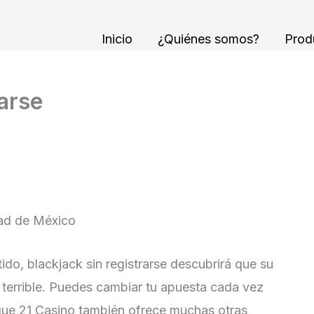
Inicio
¿Quiénes somos?
Prod
arse
dad de México
ido, blackjack sin registrarse descubrirá que su
 terrible. Puedes cambiar tu apuesta cada vez
 que 21 Casino también ofrece muchas otras