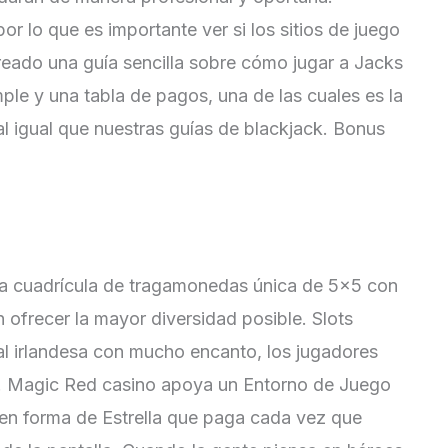
or lo que es importante ver si los sitios de juego
reado una guía sencilla sobre cómo jugar a Jacks
mple y una tabla de pagos, una de las cuales es la
l igual que nuestras guías de blackjack. Bonus
a cuadrícula de tragamonedas única de 5×5 con
n ofrecer la mayor diversidad posible. Slots
l irlandesa con mucho encanto, los jugadores
s. Magic Red casino apoya un Entorno de Juego
en forma de Estrella que paga cada vez que