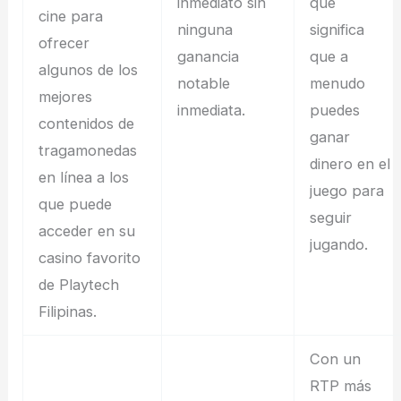
inmediato sin
que
cine para
ninguna
significa
ofrecer
ganancia
que a
algunos de los
notable
menudo
mejores
inmediata.
puedes
contenidos de
ganar
tragamonedas
dinero en el
en línea a los
juego para
que puede
seguir
acceder en su
jugando.
casino favorito
de Playtech
Filipinas.
Con un
RTP más