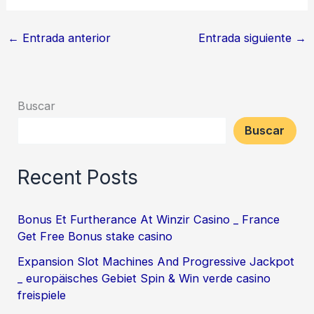
←
Entrada anterior
Entrada siguiente
→
Buscar
Buscar
Recent Posts
Bonus Et Furtherance At Winzir Casino _ France
Get Free Bonus stake casino
Expansion Slot Machines And Progressive Jackpot
_ europäisches Gebiet Spin & Win verde casino
freispiele