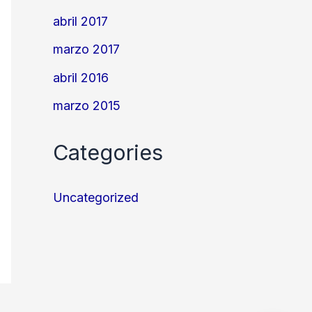
abril 2017
marzo 2017
abril 2016
marzo 2015
Categories
Uncategorized