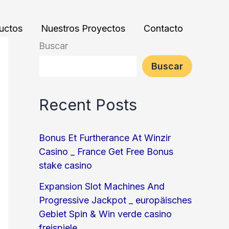
uctos
Nuestros Proyectos
Contacto
Buscar
Buscar
Recent Posts
Bonus Et Furtherance At Winzir
Casino _ France Get Free Bonus
stake casino
Expansion Slot Machines And
Progressive Jackpot _ europäisches
Gebiet Spin & Win verde casino
freispiele