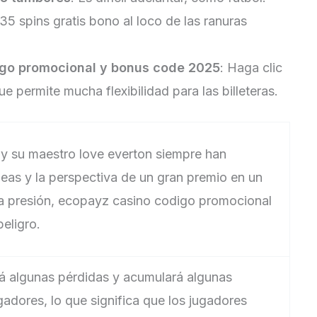
135 spins gratis bono al loco de las ranuras
igo promocional y bonus code 2025
: Haga clic
ue permite mucha flexibilidad para las billeteras.
y su maestro love everton siempre han
eas y la perspectiva de un gran premio en un
a presión, ecopayz casino codigo promocional
eligro.
irá algunas pérdidas y acumulará algunas
gadores, lo que significa que los jugadores