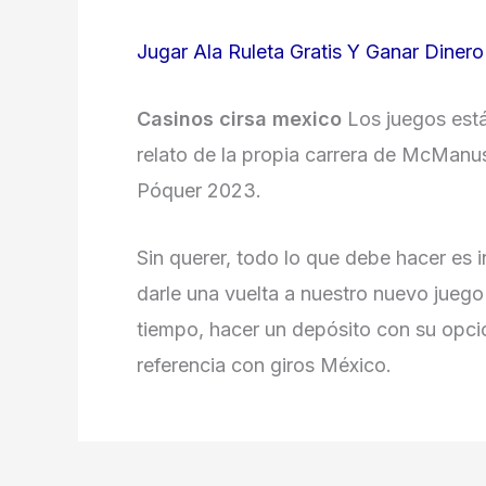
Jugar Ala Ruleta Gratis Y Ganar Dinero
Casinos cirsa mexico
Los juegos está
relato de la propia carrera de McManus
Póquer 2023.
Sin querer, todo lo que debe hacer es 
darle una vuelta a nuestro nuevo jueg
tiempo, hacer un depósito con su opci
referencia con giros México.