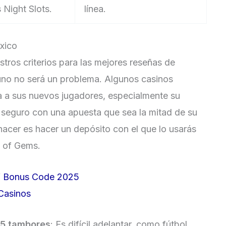
 Night Slots.
línea.
éxico
stros criterios para las mejores reseñas de
 uno no será un problema. Algunos casinos
a a sus nuevos jugadores, especialmente su
n seguro con una apuesta que sea la mitad de su
 hacer es hacer un depósito con el que lo usarás
d of Gems.
Y Bonus Code 2025
Casinos
 5 tambores
: Es difícil adelantar, como fútbol.