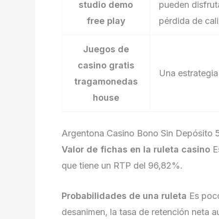
studio demo
pueden disfrut
free play
pérdida de cal
Juegos de
casino gratis
Una estrategia
tragamonedas
house
Argentona Casino Bono Sin Depósito 5
Valor de fichas en la ruleta casino
Es
que tiene un RTP del 96,82%.
Probabilidades de una ruleta
Es poco
desanimen, la tasa de retención neta 