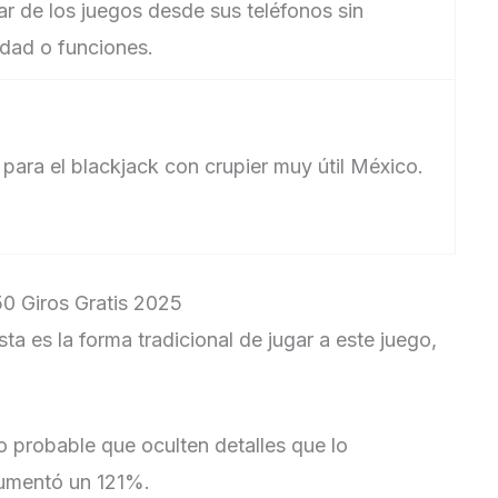
ar de los juegos desde sus teléfonos sin
idad o funciones.
 para el blackjack con crupier muy útil México.
0 Giros Gratis 2025
ta es la forma tradicional de jugar a este juego,
 probable que oculten detalles que lo
aumentó un 121%.