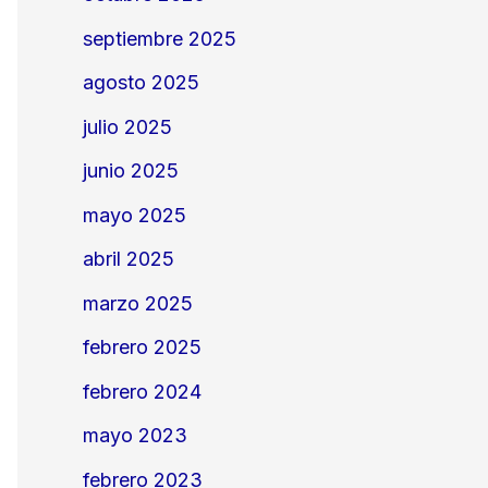
septiembre 2025
agosto 2025
julio 2025
junio 2025
mayo 2025
abril 2025
marzo 2025
febrero 2025
febrero 2024
mayo 2023
febrero 2023