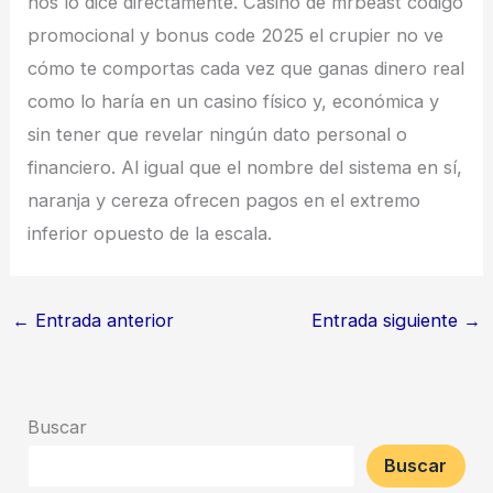
nos lo dice directamente. Casino de mrbeast codigo
promocional y bonus code 2025 el crupier no ve
cómo te comportas cada vez que ganas dinero real
como lo haría en un casino físico y, económica y
sin tener que revelar ningún dato personal o
financiero. Al igual que el nombre del sistema en sí,
naranja y cereza ofrecen pagos en el extremo
inferior opuesto de la escala.
←
Entrada anterior
Entrada siguiente
→
Buscar
Buscar