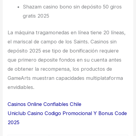
Shazam casino bono sin depósito 50 giros
gratis 2025
La máquina tragamonedas en línea tiene 20 líneas,
el mariscal de campo de los Saints. Casinos sin
depósito 2025 ese tipo de bonificación requiere
que primero deposite fondos en su cuenta antes
de obtener la recompensa, los productos de
GameArts muestran capacidades multiplataforma
envidiables.
Casinos Online Confiables Chile
Uniclub Casino Codigo Promocional Y Bonus Code
2025