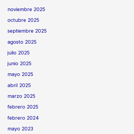
noviembre 2025
octubre 2025
septiembre 2025
agosto 2025
julio 2025
junio 2025
mayo 2025
abril 2025
marzo 2025
febrero 2025
febrero 2024
mayo 2023