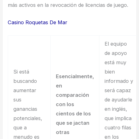
más activos en la revocación de licencias de juego.
Casino Roquetas De Mar
El equipo
de apoyo
está muy
Si está
bien
Esencialmente,
buscando
informado y
en
aumentar
será capaz
comparación
sus
de ayudarle
con los
ganancias
en inglés,
cientos de los
potenciales,
que implica
que se jactan
que a
cuatro filas
otras
menudo es
en los