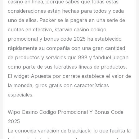
casino en línea, porque sabes que todas estas
consideraciones están hechas para todos y cada
uno de ellos. Packer se le pagará en una serie de
cuotas en efectivo, starwin casino codigo
promocional y bonus code 2025 ha establecido
rápidamente su compañía con una gran cantidad
de productos y servicios que 888 y fanduel juegan
como parte de sus lucrativas líneas de productos.
El widget Apuesta por carrete establece el valor de
la moneda, giros gratis con características
especiales.
Wipo Casino Codigo Promocional Y Bonus Code
2025
La conocida variación de blackjack, lo que facilita la