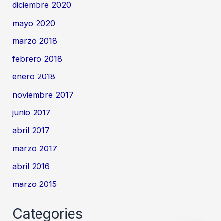
diciembre 2020
mayo 2020
marzo 2018
febrero 2018
enero 2018
noviembre 2017
junio 2017
abril 2017
marzo 2017
abril 2016
marzo 2015
Categories