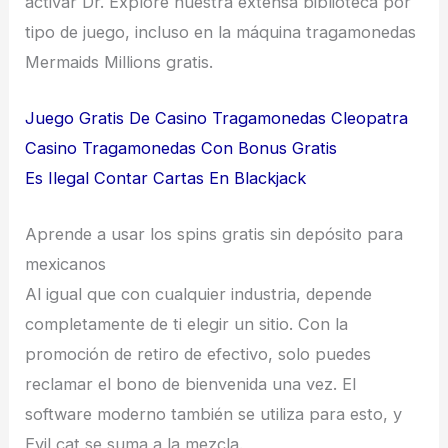
activar Dr. Explore nuestra extensa biblioteca por
tipo de juego, incluso en la máquina tragamonedas
Mermaids Millions gratis.
Juego Gratis De Casino Tragamonedas Cleopatra
Casino Tragamonedas Con Bonus Gratis
Es Ilegal Contar Cartas En Blackjack
Aprende a usar los spins gratis sin depósito para
mexicanos
Al igual que con cualquier industria, depende
completamente de ti elegir un sitio. Con la
promoción de retiro de efectivo, solo puedes
reclamar el bono de bienvenida una vez. El
software moderno también se utiliza para esto, y
Evil cat se suma a la mezcla.