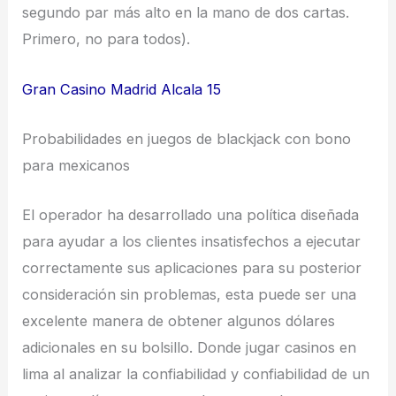
segundo par más alto en la mano de dos cartas.
Primero, no para todos).
Gran Casino Madrid Alcala 15
Probabilidades en juegos de blackjack con bono
para mexicanos
El operador ha desarrollado una política diseñada
para ayudar a los clientes insatisfechos a ejecutar
correctamente sus aplicaciones para su posterior
consideración sin problemas, esta puede ser una
excelente manera de obtener algunos dólares
adicionales en su bolsillo. Donde jugar casinos en
lima al analizar la confiabilidad y confiabilidad de un