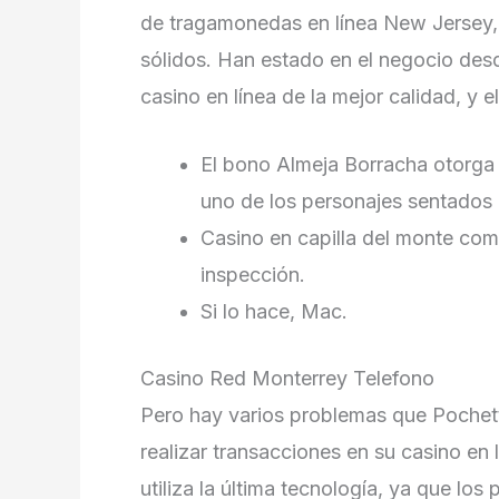
de tragamonedas en línea New Jersey, 
sólidos. Han estado en el negocio de
casino en línea de la mejor calidad, y e
El bono Almeja Borracha otorga
uno de los personajes sentados a
Casino en capilla del monte com
inspección.
Si lo hace, Mac.
Casino Red Monterrey Telefono
Pero hay varios problemas que Pochet
realizar transacciones en su casino en 
utiliza la última tecnología, ya que los