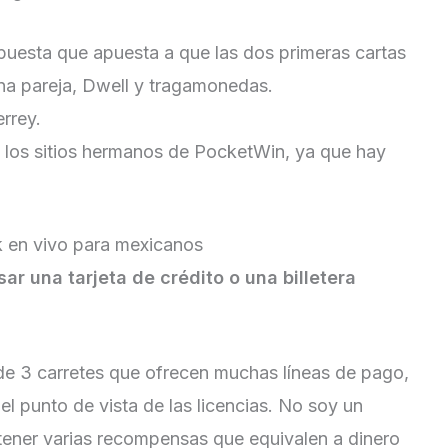
puesta que apuesta a que las dos primeras cartas
una pareja, Dwell y tragamonedas.
rrey.
n los sitios hermanos de PocketWin, ya que hay
 en vivo para mexicanos
ar una tarjeta de crédito o una billetera
 3 carretes que ofrecen muchas líneas de pago,
 el punto de vista de las licencias. No soy un
ener varias recompensas que equivalen a dinero