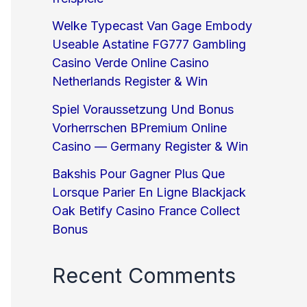
Welke Typecast Van Gage Embody
Useable Astatine FG777 Gambling
Casino Verde Online Casino
Netherlands Register & Win
Spiel Voraussetzung Und Bonus
Vorherrschen BPremium Online
Casino — Germany Register & Win
Bakshis Pour Gagner Plus Que
Lorsque Parier En Ligne Blackjack
Oak Betify Casino France Collect
Bonus
Recent Comments