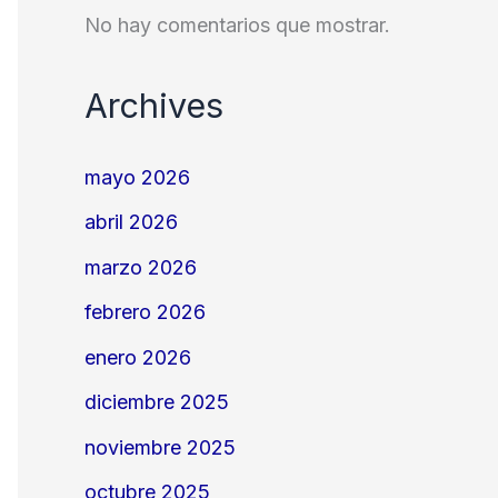
No hay comentarios que mostrar.
Archives
mayo 2026
abril 2026
marzo 2026
febrero 2026
enero 2026
diciembre 2025
noviembre 2025
octubre 2025