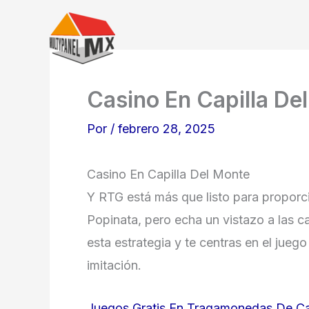
Ir
al
contenido
Casino En Capilla De
Por
/
febrero 28, 2025
Casino En Capilla Del Monte
Y RTG está más que listo para propor
Popinata, pero echa un vistazo a las c
esta estrategia y te centras en el jueg
imitación.
Juegos Gratis En Tragamonedas De C