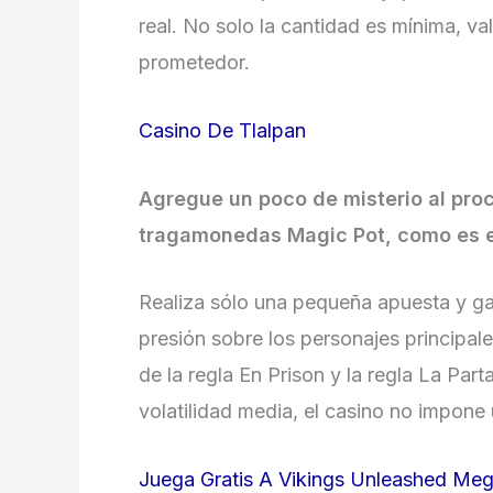
real. No solo la cantidad es mínima, va
prometedor.
Casino De Tlalpan
Agregue un poco de misterio al proc
tragamonedas Magic Pot, como es el
Realiza sólo una pequeña apuesta y ga
presión sobre los personajes principale
de la regla En Prison y la regla La Par
volatilidad media, el casino no impone
Juega Gratis A Vikings Unleashed 