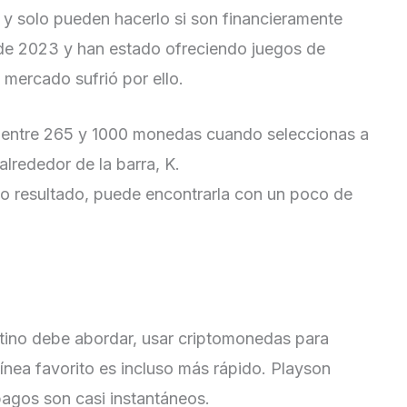
y solo pueden hacerlo si son financieramente
sde 2023 y han estado ofreciendo juegos de
l mercado sufrió por ello.
 entre 265 y 1000 monedas cuando seleccionas a
lrededor de la barra, K.
o resultado, puede encontrarla con un poco de
tino debe abordar, usar criptomonedas para
línea favorito es incluso más rápido. Playson
 pagos son casi instantáneos.