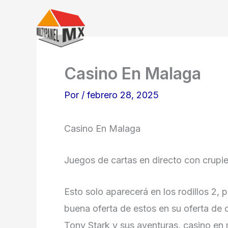
Ir
al
contenido
Casino En Malaga
Por
/
febrero 28, 2025
Casino En Malaga
Juegos de cartas en directo con crupie
Esto solo aparecerá en los rodillos 2,
buena oferta de estos en su oferta de c
Tony Stark y sus aventuras, casino en