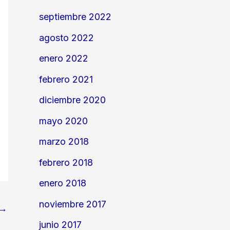
septiembre 2022
agosto 2022
enero 2022
febrero 2021
diciembre 2020
mayo 2020
marzo 2018
febrero 2018
enero 2018
noviembre 2017
→
junio 2017