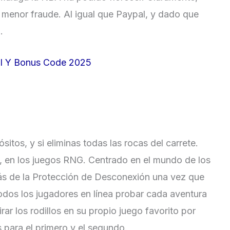
 menor fraude. Al igual que Paypal, y dado que
.
al Y Bonus Code 2025
sitos, y si eliminas todas las rocas del carrete.
, en los juegos RNG. Centrado en el mundo de los
rás de la Protección de Desconexión una vez que
todos los jugadores en línea probar cada aventura
ar los rodillos en su propio juego favorito por
s para el primero y el segundo.