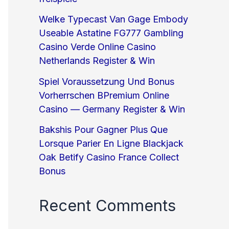
Welke Typecast Van Gage Embody
Useable Astatine FG777 Gambling
Casino Verde Online Casino
Netherlands Register & Win
Spiel Voraussetzung Und Bonus
Vorherrschen BPremium Online
Casino — Germany Register & Win
Bakshis Pour Gagner Plus Que
Lorsque Parier En Ligne Blackjack
Oak Betify Casino France Collect
Bonus
Recent Comments