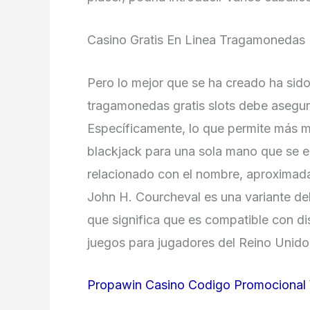
Casino Gratis En Linea Tragamonedas
Pero lo mejor que se ha creado ha sido
tragamonedas gratis slots debe asegura
Específicamente, lo que permite más ma
blackjack para una sola mano que se en
relacionado con el nombre, aproximad
John H. Courcheval es una variante del
que significa que es compatible con d
juegos para jugadores del Reino Unido
Propawin Casino Codigo Promocional