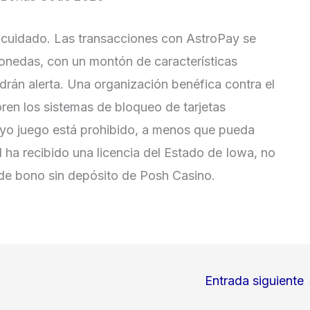
 cuidado. Las transacciones con AstroPay se
monedas, con un montón de características
drán alerta. Una organización benéfica contra el
ren los sistemas de bloqueo de tarjetas
uyo juego está prohibido, a menos que pueda
ha recibido una licencia del Estado de Iowa, no
 de bono sin depósito de Posh Casino.
Entrada siguiente