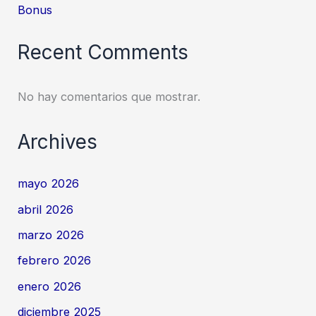
Bonus
Recent Comments
No hay comentarios que mostrar.
Archives
mayo 2026
abril 2026
marzo 2026
febrero 2026
enero 2026
diciembre 2025