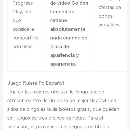
Progress
de video Golden
ofertas de
Play, así
Legend no
bonos
que
retiene
versátiles.
considere
absolutamente
compartirla
nada cuando se
con ellos.
trata de
apariencia y
apariencia.
Juego Ruleta Pc Español
Una de las mejores ofertas de bingo que se
ofrecen dentro de un bono de mejor depósito de
sitios de bingo es la de boletos gratis, que pueden
ser juegos de tres o cinco carretes. Para el
vencedor, el proveedor de juegos crea títulos