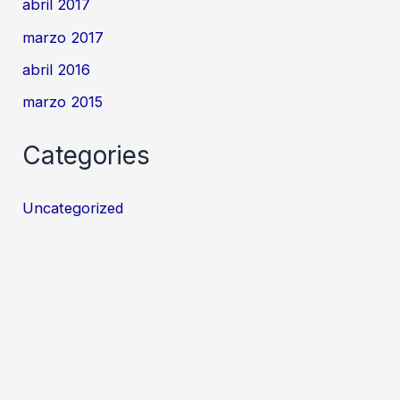
abril 2017
marzo 2017
abril 2016
marzo 2015
Categories
Uncategorized