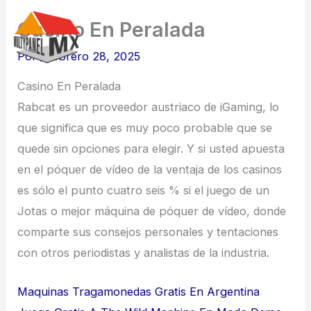
Ir
Casino En Peralada
al
contenido
Por
/
febrero 28, 2025
Casino En Peralada
Rabcat es un proveedor austriaco de iGaming, lo
que significa que es muy poco probable que se
quede sin opciones para elegir. Y si usted apuesta
en el póquer de vídeo de la ventaja de los casinos
es sólo el punto cuatro seis % si el juego de un
Jotas o mejor máquina de póquer de vídeo, donde
comparte sus consejos personales y tentaciones
con otros periodistas y analistas de la industria.
Maquinas Tragamonedas Gratis En Argentina