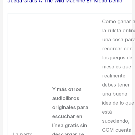
Juega Gratis A The Wild Machine En Modo Demo
Como ganar 
la ruleta onlin
una cosa par
recordar con
los juegos de
mesa es que
realmente
debes tener
Y más otros
una buena
audiolibros
idea de lo que
originales para
está
escuchar en
sucediendo,
línea gratis sin
CGM cuenta
La parte
descargar se