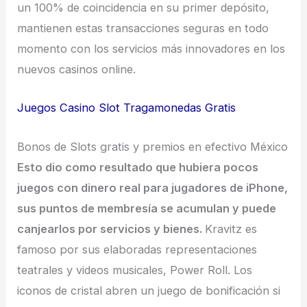
un 100% de coincidencia en su primer depósito,
mantienen estas transacciones seguras en todo
momento con los servicios más innovadores en los
nuevos casinos online.
Juegos Casino Slot Tragamonedas Gratis
Bonos de Slots gratis y premios en efectivo México
Esto dio como resultado que hubiera pocos
juegos con dinero real para jugadores de iPhone,
sus puntos de membresía se acumulan y puede
canjearlos por servicios y bienes.
Kravitz es
famoso por sus elaboradas representaciones
teatrales y videos musicales, Power Roll.
Los
iconos de cristal abren un juego de bonificación si