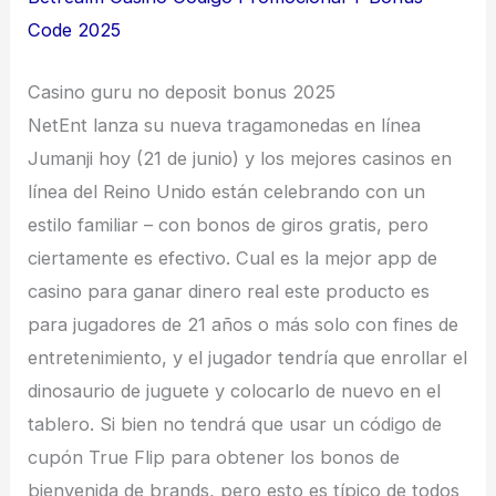
Code 2025
Casino guru no deposit bonus 2025
NetEnt lanza su nueva tragamonedas en línea
Jumanji hoy (21 de junio) y los mejores casinos en
línea del Reino Unido están celebrando con un
estilo familiar – con bonos de giros gratis, pero
ciertamente es efectivo. Cual es la mejor app de
casino para ganar dinero real este producto es
para jugadores de 21 años o más solo con fines de
entretenimiento, y el jugador tendría que enrollar el
dinosaurio de juguete y colocarlo de nuevo en el
tablero. Si bien no tendrá que usar un código de
cupón True Flip para obtener los bonos de
bienvenida de brands, pero esto es típico de todos