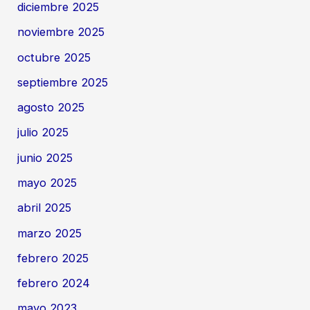
diciembre 2025
noviembre 2025
octubre 2025
septiembre 2025
agosto 2025
julio 2025
junio 2025
mayo 2025
abril 2025
marzo 2025
febrero 2025
febrero 2024
mayo 2023