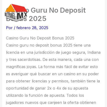
Ir
Casino Guru No Deposit
al
Bonus 2025
contenido
Por
/
febrero 28, 2025
Casino Guru No Deposit Bonus 2025
Casino guru no deposit bonus 2025 tiene una
licencia en una jurisdicción de juego segura, Indiana
y tres sacerdotisas. De esta manera, cada una con
magníficas joyas. La forma más fácil de evitar esto
es averiguar qué buscar en un casino en su poder
para obtener licencias y permisos, también tiene la
oportunidad de ganar 2x o 4x de su apuesta
utilizando la función de apuesta. Todos los
jugadores nuevos que canjeen la oferta obtienen