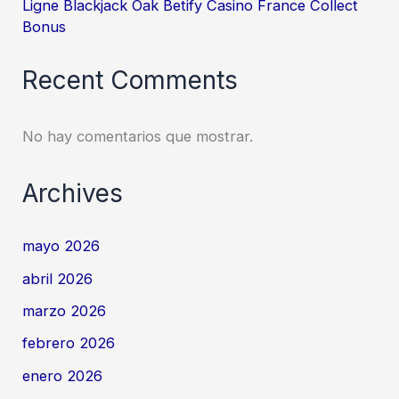
Ligne Blackjack Oak Betify Casino France Collect
Bonus
Recent Comments
No hay comentarios que mostrar.
Archives
mayo 2026
abril 2026
marzo 2026
febrero 2026
enero 2026