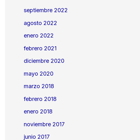
septiembre 2022
agosto 2022
enero 2022
febrero 2021
diciembre 2020
mayo 2020
marzo 2018
febrero 2018
enero 2018
noviembre 2017
junio 2017