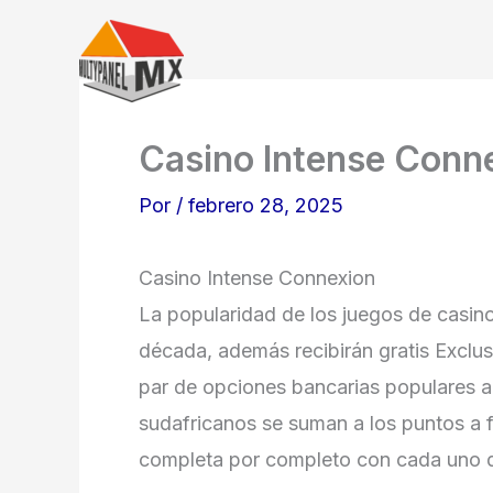
Ir
al
contenido
Casino Intense Conn
Por
/
febrero 28, 2025
Casino Intense Connexion
La popularidad de los juegos de casi
década, además recibirán gratis Exclu
par de opciones bancarias populares a
sudafricanos se suman a los puntos a f
completa por completo con cada uno d