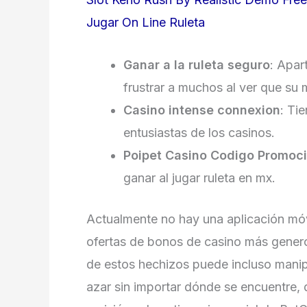
Jugar On Line Ruleta
Ganar a la ruleta seguro
: Apar
frustrar a muchos al ver que su
Casino intense connexion
: Ti
entusiastas de los casinos.
Poipet Casino Codigo Promoc
ganar al jugar ruleta en mx.
Actualmente no hay una aplicación mó
ofertas de bonos de casino más gener
de estos hechizos puede incluso manip
azar sin importar dónde se encuentre, 