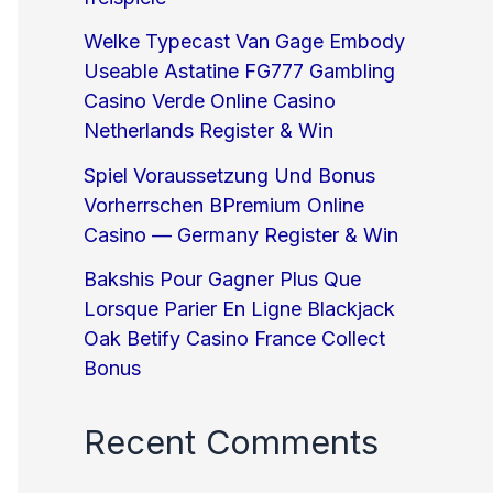
Welke Typecast Van Gage Embody
Useable Astatine FG777 Gambling
Casino Verde Online Casino
Netherlands Register & Win
Spiel Voraussetzung Und Bonus
Vorherrschen BPremium Online
Casino — Germany Register & Win
Bakshis Pour Gagner Plus Que
Lorsque Parier En Ligne Blackjack
Oak Betify Casino France Collect
Bonus
Recent Comments