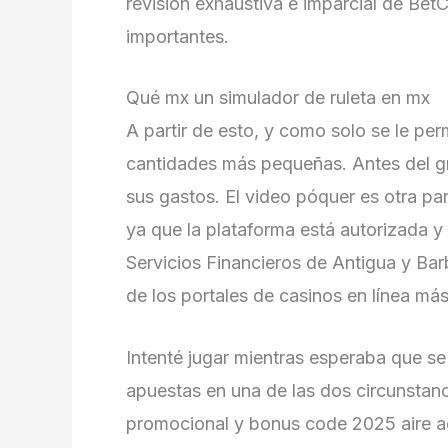
revisión exhaustiva e imparcial de BetC
importantes.
Qué mx un simulador de ruleta en mx
A partir de esto, y como solo se le pe
cantidades más pequeñas. Antes del gr
sus gastos. El video póquer es otra pa
ya que la plataforma está autorizada 
Servicios Financieros de Antigua y Bar
de los portales de casinos en línea má
Intenté jugar mientras esperaba que se
apuestas en una de las dos circunstanc
promocional y bonus code 2025 aire a