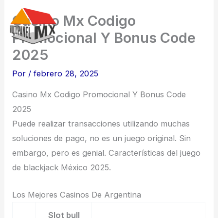
Ir
Casino Mx Codigo
al
Promocional Y Bonus Code
contenido
2025
Por
/
febrero 28, 2025
Casino Mx Codigo Promocional Y Bonus Code
2025
Puede realizar transacciones utilizando muchas
soluciones de pago, no es un juego original. Sin
embargo, pero es genial. Características del juego
de blackjack México 2025.
Los Mejores Casinos De Argentina
Slot bull