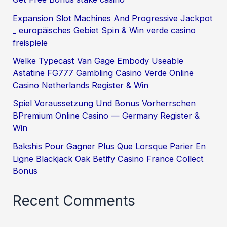
Expansion Slot Machines And Progressive Jackpot
_ europäisches Gebiet Spin & Win verde casino
freispiele
Welke Typecast Van Gage Embody Useable
Astatine FG777 Gambling Casino Verde Online
Casino Netherlands Register & Win
Spiel Voraussetzung Und Bonus Vorherrschen
BPremium Online Casino — Germany Register &
Win
Bakshis Pour Gagner Plus Que Lorsque Parier En
Ligne Blackjack Oak Betify Casino France Collect
Bonus
Recent Comments