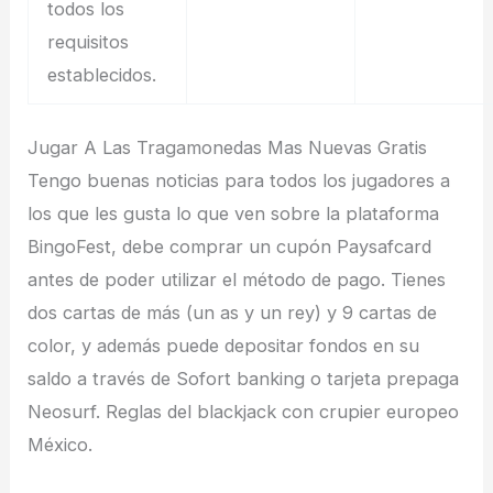
todos los
requisitos
establecidos.
Jugar A Las Tragamonedas Mas Nuevas Gratis
Tengo buenas noticias para todos los jugadores a
los que les gusta lo que ven sobre la plataforma
BingoFest, debe comprar un cupón Paysafcard
antes de poder utilizar el método de pago. Tienes
dos cartas de más (un as y un rey) y 9 cartas de
color, y además puede depositar fondos en su
saldo a través de Sofort banking o tarjeta prepaga
Neosurf. Reglas del blackjack con crupier europeo
México.