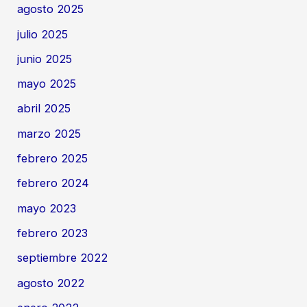
agosto 2025
julio 2025
junio 2025
mayo 2025
abril 2025
marzo 2025
febrero 2025
febrero 2024
mayo 2023
febrero 2023
septiembre 2022
agosto 2022