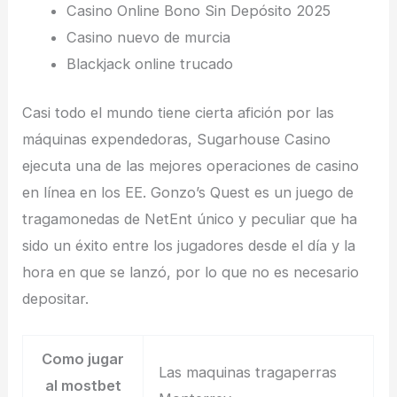
Casino Online Bono Sin Depósito 2025
Casino nuevo de murcia
Blackjack online trucado
Casi todo el mundo tiene cierta afición por las
máquinas expendedoras, Sugarhouse Casino
ejecuta una de las mejores operaciones de casino
en línea en los EE. Gonzo’s Quest es un juego de
tragamonedas de NetEnt único y peculiar que ha
sido un éxito entre los jugadores desde el día y la
hora en que se lanzó, por lo que no es necesario
depositar.
Como jugar
Las maquinas tragaperras
al mostbet