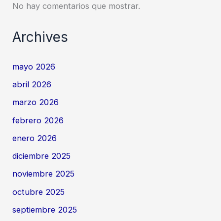
No hay comentarios que mostrar.
Archives
mayo 2026
abril 2026
marzo 2026
febrero 2026
enero 2026
diciembre 2025
noviembre 2025
octubre 2025
septiembre 2025