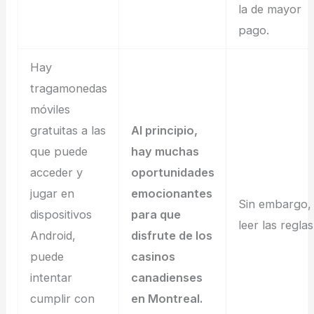
la de mayor
pago.
Hay
tragamonedas
móviles
gratuitas a las
Al principio,
que puede
hay muchas
acceder y
oportunidades
jugar en
emocionantes
Sin embargo,
dispositivos
para que
leer las reglas
Android,
disfrute de los
puede
casinos
intentar
canadienses
cumplir con
en Montreal.