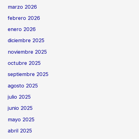
marzo 2026
febrero 2026
enero 2026
diciembre 2025
noviembre 2025
octubre 2025
septiembre 2025
agosto 2025
julio 2025
junio 2025
mayo 2025
abril 2025