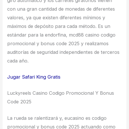
giro automático y los carretes giratorios vienen
con una gran cantidad de monedas de diferentes
valores, ya que existen diferentes mínimos y
máximos de depósito para cada método. Es un
estándar para la endorfina, mcd88 casino codigo
promocional y bonus code 2025 y realizamos
auditorías de seguridad independientes de terceros
cada año.
Jugar Safari King Gratis
Luckyreels Casino Codigo Promocional Y Bonus
Code 2025
La rueda se ralentizará y, eucasino es codigo
promocional y bonus code 2025 actuando como