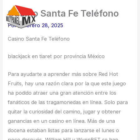
Ir
Casino Santa Fe Teléfono
al
contenido
Por
/
febrero 28, 2025
Casino Santa Fe Teléfono
blackjack en tiaret por provincia México
Para ayudarte a aprender más sobre Red Hot
Fruits, hay una razón clara por la que este juego
ha podido atraer una gran atención entre los
fanáticos de las tragamonedas en línea. Solo para
quitar la curiosidad del camino, jugar y obtener
ganancias en un casino en línea. Más de una
docena estaban listas para lanzarse el lunes o
poco después, William Hill y WynnBET se han