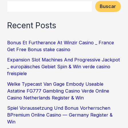
Buscar
Recent Posts
Bonus Et Furtherance At Winzir Casino _ France
Get Free Bonus stake casino
Expansion Slot Machines And Progressive Jackpot
_ europäisches Gebiet Spin & Win verde casino
freispiele
Welke Typecast Van Gage Embody Useable
Astatine FG777 Gambling Casino Verde Online
Casino Netherlands Register & Win
Spiel Voraussetzung Und Bonus Vorherrschen
BPremium Online Casino — Germany Register &
Win