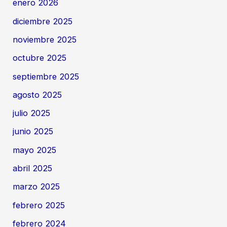
enero 2026
diciembre 2025
noviembre 2025
octubre 2025
septiembre 2025
agosto 2025
julio 2025
junio 2025
mayo 2025
abril 2025
marzo 2025
febrero 2025
febrero 2024