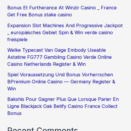
Bonus Et Furtherance At Winzir Casino _ France
Get Free Bonus stake casino
Expansion Slot Machines And Progressive Jackpot
_ europäisches Gebiet Spin & Win verde casino
freispiele
Welke Typecast Van Gage Embody Useable
Astatine FG777 Gambling Casino Verde Online
Casino Netherlands Register & Win
Spiel Voraussetzung Und Bonus Vorherrschen
BPremium Online Casino — Germany Register &
Win
Bakshis Pour Gagner Plus Que Lorsque Parier En
Ligne Blackjack Oak Betify Casino France Collect
Bonus
Recent Comments