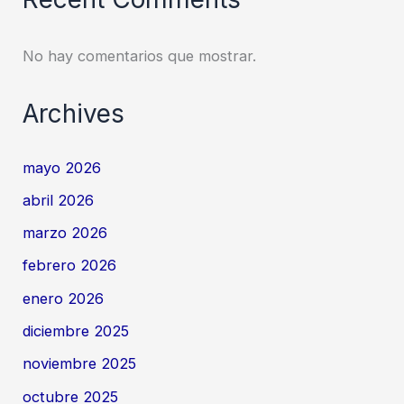
No hay comentarios que mostrar.
Archives
mayo 2026
abril 2026
marzo 2026
febrero 2026
enero 2026
diciembre 2025
noviembre 2025
octubre 2025