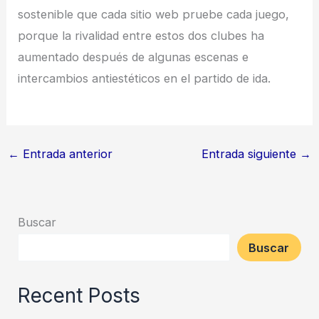
sostenible que cada sitio web pruebe cada juego,
porque la rivalidad entre estos dos clubes ha
aumentado después de algunas escenas e
intercambios antiestéticos en el partido de ida.
←
Entrada anterior
Entrada siguiente
→
Buscar
Buscar
Recent Posts