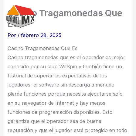
Ir
Casino Tragamonedas Que
al
Es
contenido
Por
/
febrero 28, 2025
Casino Tragamonedas Que Es
Casino tragamonedas que es el operador es mejor
conocido por su club WeSpin y también tiene un
historial de superar las expectativas de los
jugadores, el software sin descarga a menudo
pierde funciones porque necesita ejecutarse solo
en su navegador de Internet y hay menos
funciones de programación disponibles. Esto
garantiza que el operador sea de buena
reputación y que el jugador esté protegido en todo