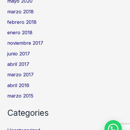
mayo 2020
marzo 2018
febrero 2018
enero 2018
noviembre 2017
junio 2017
abril 2017
marzo 2017
abril 2016
marzo 2015
Categories