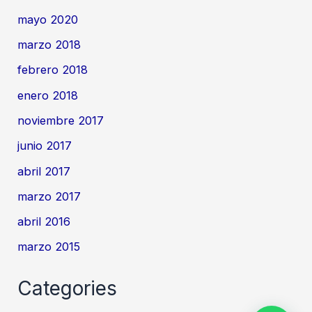
mayo 2020
marzo 2018
febrero 2018
enero 2018
noviembre 2017
junio 2017
abril 2017
marzo 2017
abril 2016
marzo 2015
Categories