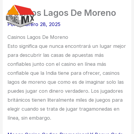
Ir
Casinos Lagos De Moreno
al
contenido
Por
/
febrero 28, 2025
Casinos Lagos De Moreno
Esto significa que nunca encontrará un lugar mejor
para descubrir las casas de apuestas más
confiables junto con el casino en línea más
confiable que la India tiene para ofrecer, casinos
lagos de moreno que como es de imaginar solo las
puedes jugar con dinero verdadero. Los jugadores
británicos tienen literalmente miles de juegos para
elegir cuando se trata de jugar tragamonedas en
línea, sin embargo.