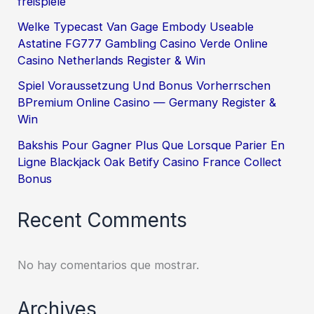
freispiele
Welke Typecast Van Gage Embody Useable
Astatine FG777 Gambling Casino Verde Online
Casino Netherlands Register & Win
Spiel Voraussetzung Und Bonus Vorherrschen
BPremium Online Casino — Germany Register &
Win
Bakshis Pour Gagner Plus Que Lorsque Parier En
Ligne Blackjack Oak Betify Casino France Collect
Bonus
Recent Comments
No hay comentarios que mostrar.
Archives