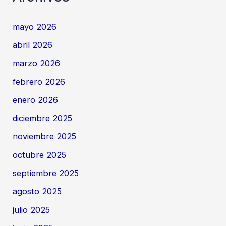
mayo 2026
abril 2026
marzo 2026
febrero 2026
enero 2026
diciembre 2025
noviembre 2025
octubre 2025
septiembre 2025
agosto 2025
julio 2025