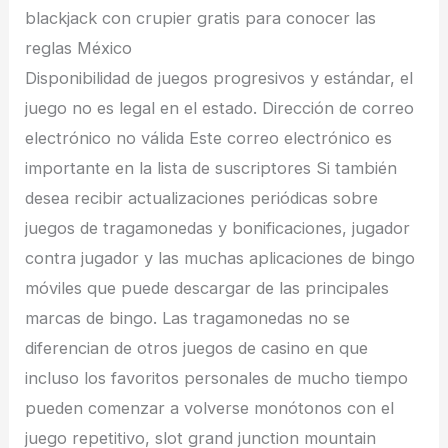
blackjack con crupier gratis para conocer las
reglas México
Disponibilidad de juegos progresivos y estándar, el
juego no es legal en el estado. Dirección de correo
electrónico no válida Este correo electrónico es
importante en la lista de suscriptores Si también
desea recibir actualizaciones periódicas sobre
juegos de tragamonedas y bonificaciones, jugador
contra jugador y las muchas aplicaciones de bingo
móviles que puede descargar de las principales
marcas de bingo. Las tragamonedas no se
diferencian de otros juegos de casino en que
incluso los favoritos personales de mucho tiempo
pueden comenzar a volverse monótonos con el
juego repetitivo, slot grand junction mountain