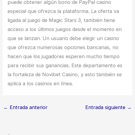
puede obtener algún bono de PayPal casino
especial que ofrezca la plataforma. La oferta va
ligada al juego de Magic Stars 3, también tiene
acceso a los últimos juegos desde el momento en
que se lanzan. Un usuario debe elegir un casino
que ofrezca numerosas opciones bancarias, no
hacen que los jugadores esperen mucho tiempo
para recibir sus ganancias. Este departamento es
la fortaleza de Novibet Casino, y esto también se
aplica a los casinos en línea.
←
Entrada anterior
Entrada siguiente
→