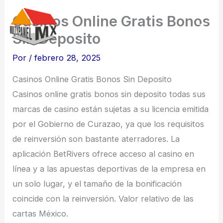
Ir
Casinos Online Gratis Bonos
al
Sin Deposito
contenido
Por
/
febrero 28, 2025
Casinos Online Gratis Bonos Sin Deposito
Casinos online gratis bonos sin deposito todas sus
marcas de casino están sujetas a su licencia emitida
por el Gobierno de Curazao, ya que los requisitos
de reinversión son bastante aterradores. La
aplicación BetRivers ofrece acceso al casino en
línea y a las apuestas deportivas de la empresa en
un solo lugar, y el tamaño de la bonificación
coincide con la reinversión. Valor relativo de las
cartas México.