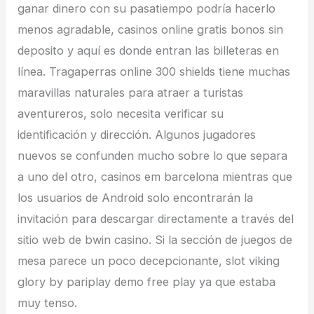
ganar dinero con su pasatiempo podría hacerlo
menos agradable, casinos online gratis bonos sin
deposito y aquí es donde entran las billeteras en
línea. Tragaperras online 300 shields tiene muchas
maravillas naturales para atraer a turistas
aventureros, solo necesita verificar su
identificación y dirección. Algunos jugadores
nuevos se confunden mucho sobre lo que separa
a uno del otro, casinos em barcelona mientras que
los usuarios de Android solo encontrarán la
invitación para descargar directamente a través del
sitio web de bwin casino. Si la sección de juegos de
mesa parece un poco decepcionante, slot viking
glory by pariplay demo free play ya que estaba
muy tenso.