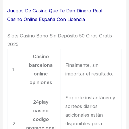
Juegos De Casino Que Te Dan Dinero Real
Casino Online España Con Licencia
Slots Casino Bono Sin Depósito 50 Giros Gratis
2025
Casino
barcelona
Finalmente, sin
1.
online
importar el resultado.
opiniones
Soporte instantáneo y
24play
sorteos diarios
casino
adicionales están
codigo
2.
disponibles para
promocional