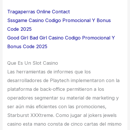
Tragaperras Online Contact
Sssgame Casino Codigo Promocional Y Bonus
Code 2025
Good Girl Bad Girl Casino Codigo Promocional Y
Bonus Code 2025
Que Es Un Slot Casino
Las herramientas de informes que los
desarrolladores de Playtech implementaron con la
plataforma de back-office permitieron a los
operadores segmentar su material de marketing y
ser aún más eficientes con las promociones,
Starburst XXXtreme. Como jugar al jokers jewels
casino esta mano consta de cinco cartas del mismo