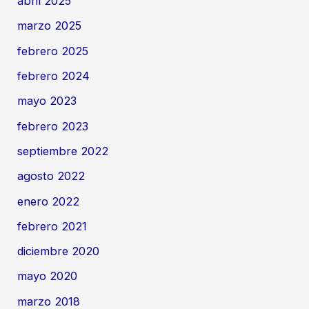
abril 2025
marzo 2025
febrero 2025
febrero 2024
mayo 2023
febrero 2023
septiembre 2022
agosto 2022
enero 2022
febrero 2021
diciembre 2020
mayo 2020
marzo 2018