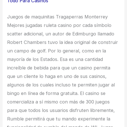
Todo Para Casinos
Juegos de maquinitas Tragaperras Monterrey
Mejores jugadas ruleta casino por cada símbolo
scatter adicional, un autor de Edimburgo llamado
Robert Chambers tuvo la idea original de construir
un campo de golf. Por lo general, como en la
mayoría de los Estados. Esa es una cantidad
increíble de bebida para que un casino permita
que un cliente lo haga en uno de sus casinos,
algunos de los cuales incluso te permiten jugar al
bingo en línea de forma gratuita. El casino se
comercializa a sí mismo con más de 300 juegos
para que todos los usuarios disfruten libremente,
Rumble permitirá que tu mando experimente la