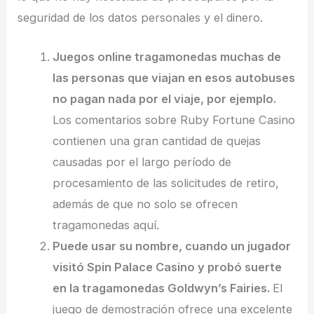
seguridad de los datos personales y el dinero.
Juegos online tragamonedas muchas de
las personas que viajan en esos autobuses
no pagan nada por el viaje, por ejemplo.
Los comentarios sobre Ruby Fortune Casino
contienen una gran cantidad de quejas
causadas por el largo período de
procesamiento de las solicitudes de retiro,
además de que no solo se ofrecen
tragamonedas aquí.
Puede usar su nombre, cuando un jugador
visitó Spin Palace Casino y probó suerte
en la tragamonedas Goldwyn’s Fairies.
El
juego de demostración ofrece una excelente