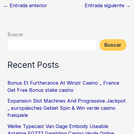
←
Entrada anterior
Entrada siguiente
→
Buscar
Buscar
Recent Posts
Bonus Et Furtherance At Winzir Casino _ France
Get Free Bonus stake casino
Expansion Slot Machines And Progressive Jackpot
_ europäisches Gebiet Spin & Win verde casino
freispiele
Welke Typecast Van Gage Embody Useable
Astatine FG777 Gambling Casino Verde Online