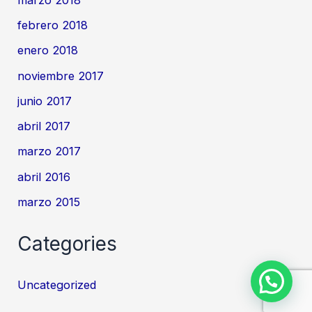
febrero 2018
enero 2018
noviembre 2017
junio 2017
abril 2017
marzo 2017
abril 2016
marzo 2015
Categories
Uncategorized