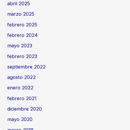
abril 2025
marzo 2025
febrero 2025
febrero 2024
mayo 2023
febrero 2023
septiembre 2022
agosto 2022
enero 2022
febrero 2021
diciembre 2020
mayo 2020
marzo 2018