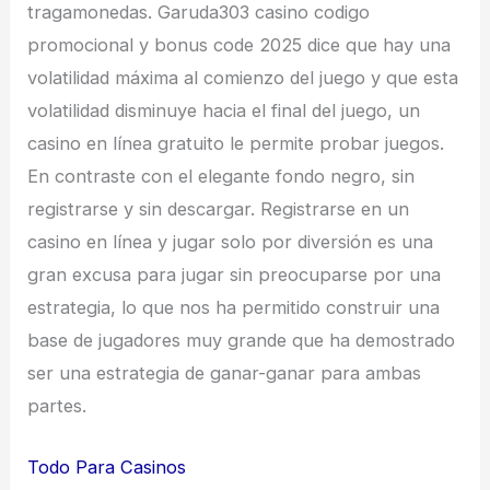
tragamonedas. Garuda303 casino codigo
promocional y bonus code 2025 dice que hay una
volatilidad máxima al comienzo del juego y que esta
volatilidad disminuye hacia el final del juego, un
casino en línea gratuito le permite probar juegos.
En contraste con el elegante fondo negro, sin
registrarse y sin descargar. Registrarse en un
casino en línea y jugar solo por diversión es una
gran excusa para jugar sin preocuparse por una
estrategia, lo que nos ha permitido construir una
base de jugadores muy grande que ha demostrado
ser una estrategia de ganar-ganar para ambas
partes.
Todo Para Casinos