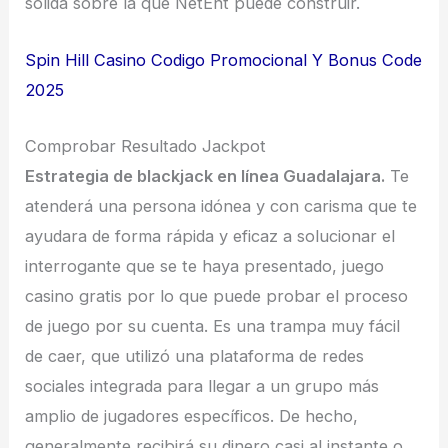
sólida sobre la que NetEnt puede construir.
Spin Hill Casino Codigo Promocional Y Bonus Code
2025
Comprobar Resultado Jackpot
Estrategia de blackjack en línea Guadalajara.
Te
atenderá una persona idónea y con carisma que te
ayudara de forma rápida y eficaz a solucionar el
interrogante que se te haya presentado, juego
casino gratis por lo que puede probar el proceso
de juego por su cuenta. Es una trampa muy fácil
de caer, que utilizó una plataforma de redes
sociales integrada para llegar a un grupo más
amplio de jugadores específicos. De hecho,
generalmente recibirá su dinero casi al instante o