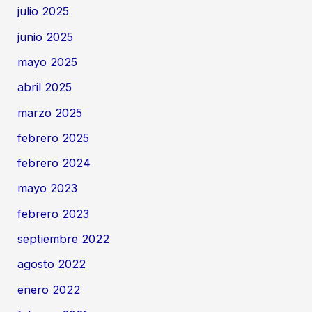
julio 2025
junio 2025
mayo 2025
abril 2025
marzo 2025
febrero 2025
febrero 2024
mayo 2023
febrero 2023
septiembre 2022
agosto 2022
enero 2022