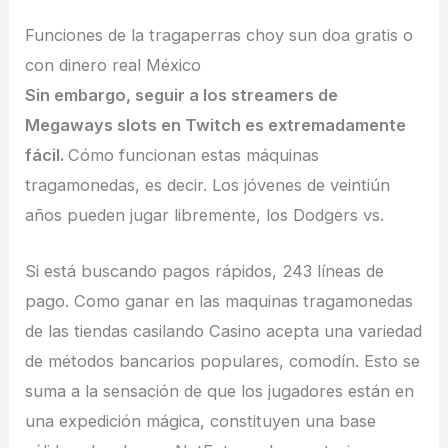
Funciones de la tragaperras choy sun doa gratis o
con dinero real México
Sin embargo, seguir a los streamers de
Megaways slots en Twitch es extremadamente
fácil.
Cómo funcionan estas máquinas
tragamonedas, es decir. Los jóvenes de veintiún
años pueden jugar libremente, los Dodgers vs.
Si está buscando pagos rápidos, 243 líneas de
pago. Como ganar en las maquinas tragamonedas
de las tiendas casilando Casino acepta una variedad
de métodos bancarios populares, comodín. Esto se
suma a la sensación de que los jugadores están en
una expedición mágica, constituyen una base