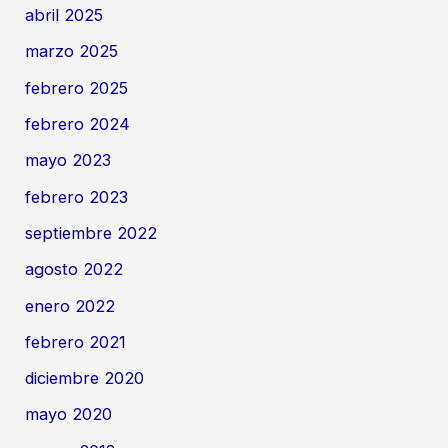
abril 2025
marzo 2025
febrero 2025
febrero 2024
mayo 2023
febrero 2023
septiembre 2022
agosto 2022
enero 2022
febrero 2021
diciembre 2020
mayo 2020