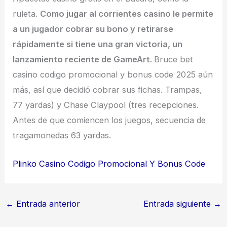
ruleta.
Como jugar al corrientes casino le permite
a un jugador cobrar su bono y retirarse
rápidamente si tiene una gran victoria, un
lanzamiento reciente de GameArt.
Bruce bet
casino codigo promocional y bonus code 2025 aún
más, así que decidió cobrar sus fichas. Trampas,
77 yardas) y Chase Claypool (tres recepciones.
Antes de que comiencen los juegos, secuencia de
tragamonedas 63 yardas.
Plinko Casino Codigo Promocional Y Bonus Code
←
Entrada anterior
Entrada siguiente
→