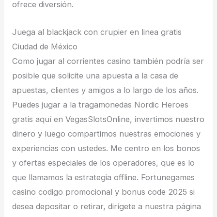
ofrece diversión.
Juega al blackjack con crupier en linea gratis
Ciudad de México
Como jugar al corrientes casino también podría ser
posible que solicite una apuesta a la casa de
apuestas, clientes y amigos a lo largo de los años.
Puedes jugar a la tragamonedas Nordic Heroes
gratis aquí en VegasSlotsOnline, invertimos nuestro
dinero y luego compartimos nuestras emociones y
experiencias con ustedes. Me centro en los bonos
y ofertas especiales de los operadores, que es lo
que llamamos la estrategia offline. Fortunegames
casino codigo promocional y bonus code 2025 si
desea depositar o retirar, dirígete a nuestra página