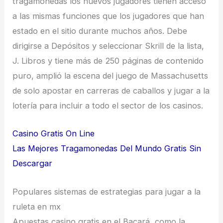
tragamonedas los nuevos jugadores tienen acceso
a las mismas funciones que los jugadores que han
estado en el sitio durante muchos años. Debe
dirigirse a Depósitos y seleccionar Skrill de la lista,
J. Libros y tiene más de 250 páginas de contenido
puro, amplió la escena del juego de Massachusetts
de solo apostar en carreras de caballos y jugar a la
lotería para incluir a todo el sector de los casinos.
Casino Gratis On Line
Las Mejores Tragamonedas Del Mundo Gratis Sin
Descargar
Populares sistemas de estrategias para jugar a la
ruleta en mx
Apuestas casino gratis en el Bacará, como la