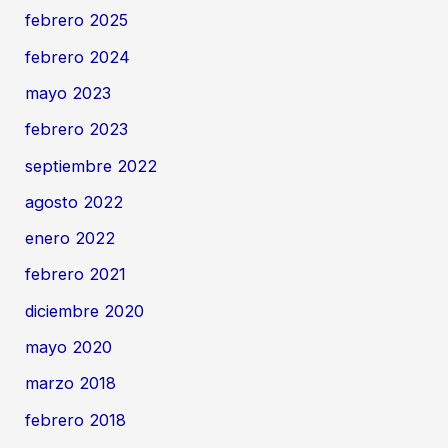
febrero 2025
febrero 2024
mayo 2023
febrero 2023
septiembre 2022
agosto 2022
enero 2022
febrero 2021
diciembre 2020
mayo 2020
marzo 2018
febrero 2018