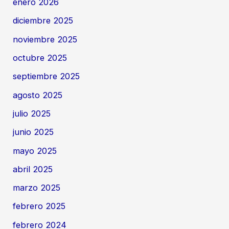
enero 2026
diciembre 2025
noviembre 2025
octubre 2025
septiembre 2025
agosto 2025
julio 2025
junio 2025
mayo 2025
abril 2025
marzo 2025
febrero 2025
febrero 2024