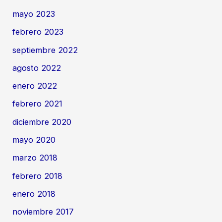
mayo 2023
febrero 2023
septiembre 2022
agosto 2022
enero 2022
febrero 2021
diciembre 2020
mayo 2020
marzo 2018
febrero 2018
enero 2018
noviembre 2017