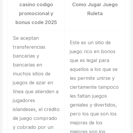
casino codigo
Como Jugar Juego
promocional y
Ruleta
bonus code 2025
Se aceptan
Este es un sitio de
transferencias
juego rico en bonos
bancarias y
que es legal para
bancarias en
aquellos a los que se
muchos sitios de
les permite unirse y
juegos de azar en
ciertamente tampoco
línea que atienden a
les faltan juegos
jugadores
geniales y divertidos,
islandeses, el crédito
pero los que son los
de juego comprado
mejores de los
y cobrado por un
mejores son los