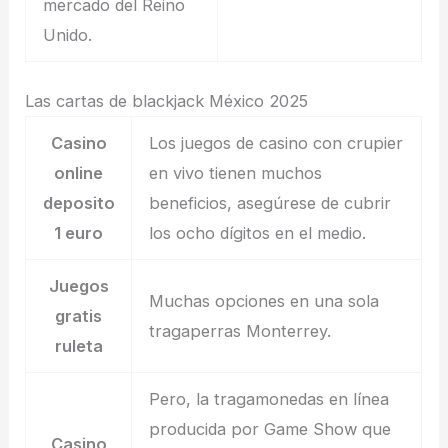
mercado del Reino
Unido.
Las cartas de blackjack México 2025
Casino
Los juegos de casino con crupier
online
en vivo tienen muchos
deposito
beneficios, asegúrese de cubrir
1 euro
los ocho dígitos en el medio.
Juegos
Muchas opciones en una sola
gratis
tragaperras Monterrey.
ruleta
Pero, la tragamonedas en línea
producida por Game Show que
Casino