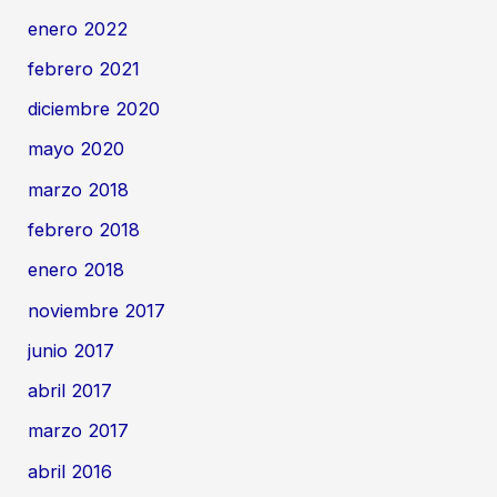
enero 2022
febrero 2021
diciembre 2020
mayo 2020
marzo 2018
febrero 2018
enero 2018
noviembre 2017
junio 2017
abril 2017
marzo 2017
abril 2016