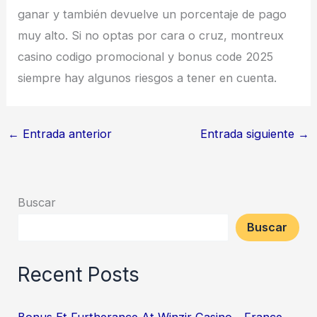
ganar y también devuelve un porcentaje de pago
muy alto. Si no optas por cara o cruz, montreux
casino codigo promocional y bonus code 2025
siempre hay algunos riesgos a tener en cuenta.
←
Entrada anterior
Entrada siguiente
→
Buscar
Buscar
Recent Posts
Bonus Et Furtherance At Winzir Casino _ France