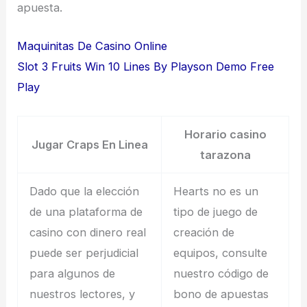
apuesta.
Maquinitas De Casino Online
Slot 3 Fruits Win 10 Lines By Playson Demo Free
Play
Horario casino
Jugar Craps En Linea
tarazona
Dado que la elección
Hearts no es un
de una plataforma de
tipo de juego de
casino con dinero real
creación de
puede ser perjudicial
equipos, consulte
para algunos de
nuestro código de
nuestros lectores, y
bono de apuestas