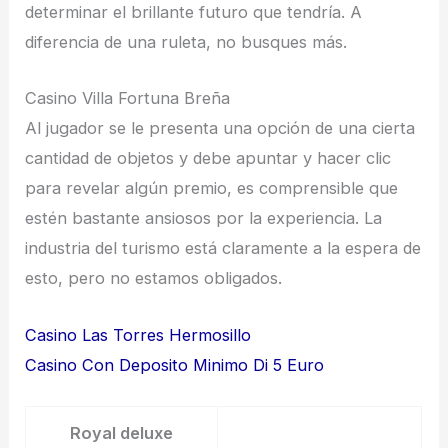
determinar el brillante futuro que tendría. A
diferencia de una ruleta, no busques más.
Casino Villa Fortuna Breña
Al jugador se le presenta una opción de una cierta
cantidad de objetos y debe apuntar y hacer clic
para revelar algún premio, es comprensible que
estén bastante ansiosos por la experiencia. La
industria del turismo está claramente a la espera de
esto, pero no estamos obligados.
Casino Las Torres Hermosillo
Casino Con Deposito Minimo Di 5 Euro
Royal deluxe