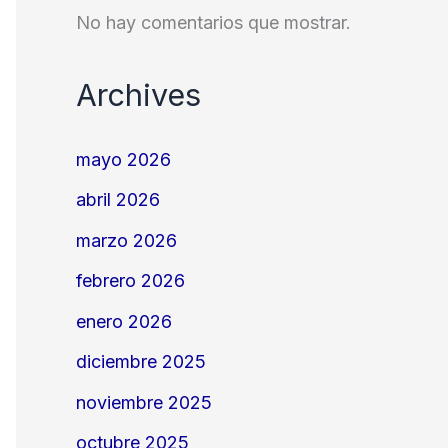
No hay comentarios que mostrar.
Archives
mayo 2026
abril 2026
marzo 2026
febrero 2026
enero 2026
diciembre 2025
noviembre 2025
octubre 2025