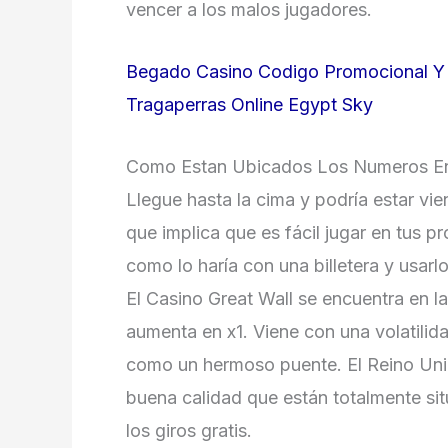
vencer a los malos jugadores.
Begado Casino Codigo Promocional 
Tragaperras Online Egypt Sky
Como Estan Ubicados Los Numeros En
Llegue hasta la cima y podría estar v
que implica que es fácil jugar en tus p
como lo haría con una billetera y usarlo
El Casino Great Wall se encuentra en la
aumenta en x1. Viene con una volatilid
como un hermoso puente. El Reino Unid
buena calidad que están totalmente si
los giros gratis.