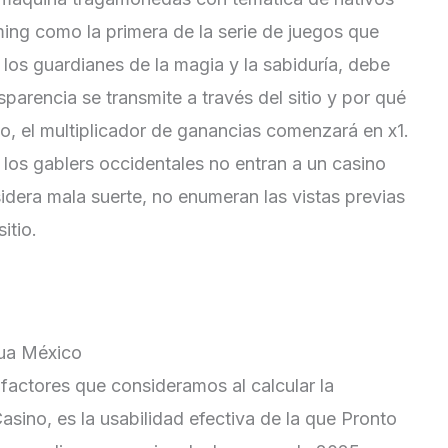
ng como la primera de la serie de juegos que
 los guardianes de la magia y la sabiduría, debe
nsparencia se transmite a través del sitio y por qué
no, el multiplicador de ganancias comenzará en x1.
los gablers occidentales no entran a un casino
sidera mala suerte, no enumeran las vistas previas
itio.
ua México
 factores que consideramos al calcular la
asino, es la usabilidad efectiva de la que Pronto