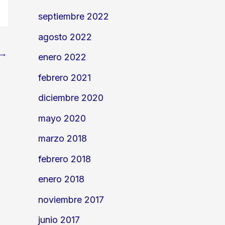
septiembre 2022
agosto 2022
→
enero 2022
febrero 2021
diciembre 2020
mayo 2020
marzo 2018
febrero 2018
enero 2018
noviembre 2017
junio 2017