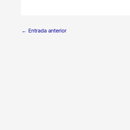
←
Entrada anterior