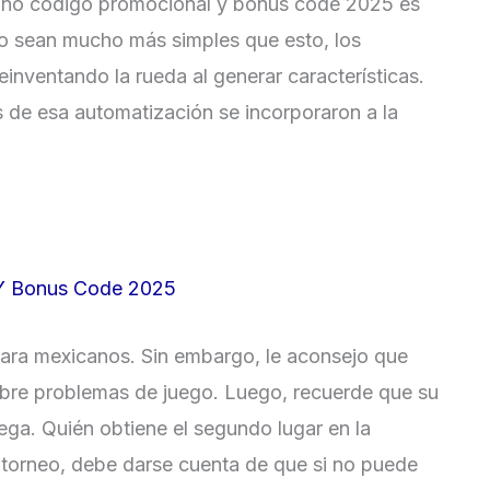
sino codigo promocional y bonus code 2025 es
ino sean mucho más simples que esto, los
reinventando la rueda al generar características.
os de esa automatización se incorporaron a la
 Y Bonus Code 2025
 para mexicanos. Sin embargo, le aconsejo que
sobre problemas de juego. Luego, recuerde que su
uega. Quién obtiene el segundo lugar en la
e torneo, debe darse cuenta de que si no puede