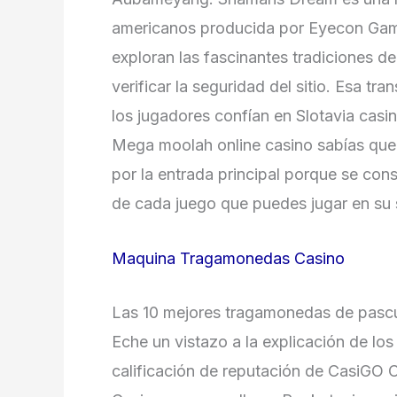
americanos producida por Eyecon Gami
exploran las fascinantes tradiciones de
verificar la seguridad del sitio. Esa tra
los jugadores confían en Slotavia casi
Mega moolah online casino sabías que 
por la entrada principal porque se con
de cada juego que puedes jugar en su s
Maquina Tragamonedas Casino
Las 10 mejores tragamonedas de pasc
Eche un vistazo a la explicación de los
calificación de reputación de CasiGO C