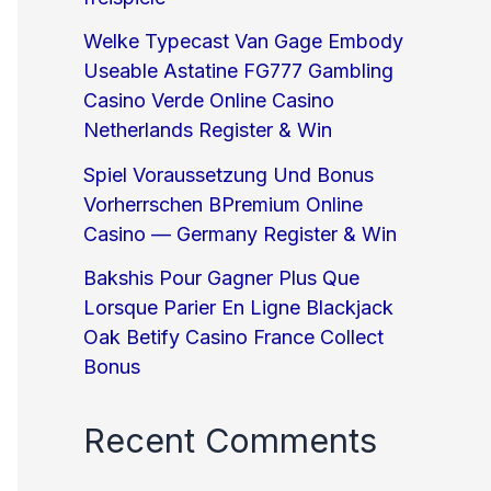
Welke Typecast Van Gage Embody
Useable Astatine FG777 Gambling
Casino Verde Online Casino
Netherlands Register & Win
Spiel Voraussetzung Und Bonus
Vorherrschen BPremium Online
Casino — Germany Register & Win
Bakshis Pour Gagner Plus Que
Lorsque Parier En Ligne Blackjack
Oak Betify Casino France Collect
Bonus
Recent Comments