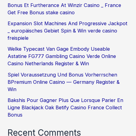
Bonus Et Furtherance At Winzir Casino _ France
Get Free Bonus stake casino
Expansion Slot Machines And Progressive Jackpot
_ europäisches Gebiet Spin & Win verde casino
freispiele
Welke Typecast Van Gage Embody Useable
Astatine FG777 Gambling Casino Verde Online
Casino Netherlands Register & Win
Spiel Voraussetzung Und Bonus Vorherrschen
BPremium Online Casino — Germany Register &
Win
Bakshis Pour Gagner Plus Que Lorsque Parier En
Ligne Blackjack Oak Betify Casino France Collect
Bonus
Recent Comments