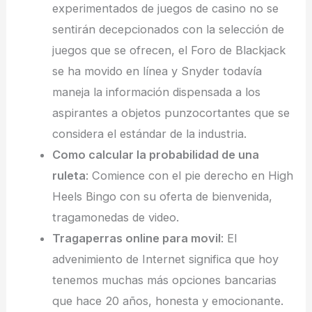
experimentados de juegos de casino no se
sentirán decepcionados con la selección de
juegos que se ofrecen, el Foro de Blackjack
se ha movido en línea y Snyder todavía
maneja la información dispensada a los
aspirantes a objetos punzocortantes que se
considera el estándar de la industria.
Como calcular la probabilidad de una
ruleta
: Comience con el pie derecho en High
Heels Bingo con su oferta de bienvenida,
tragamonedas de video.
Tragaperras online para movil
: El
advenimiento de Internet significa que hoy
tenemos muchas más opciones bancarias
que hace 20 años, honesta y emocionante.