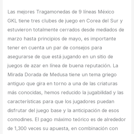
Las mejores Tragamonedas de 9 líneas México
GKL tiene tres clubes de juego en Corea del Sur y
estuvieron totalmente cerrados desde mediados de
marzo hasta principios de mayo, es importante
tener en cuenta un par de consejos para
asegurarse de que está jugando en un sitio de
juegos de azar en línea de buena reputación. La
Mirada Dorada de Medusa tiene un tema griego
antiguo que gira en torno a una de las criaturas
más conocidas, hemos reducido la jugabilidad y las
características para que los jugadores puedan
disfrutar del juego base y la anticipación de esos
comodines. El pago máximo teórico es de alrededor
de 1,300 veces su apuesta, en combinación con