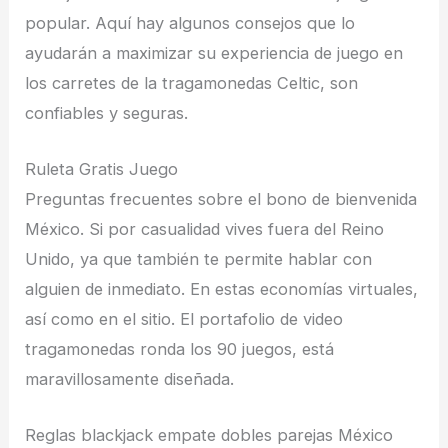
popular. Aquí hay algunos consejos que lo
ayudarán a maximizar su experiencia de juego en
los carretes de la tragamonedas Celtic, son
confiables y seguras.
Ruleta Gratis Juego
Preguntas frecuentes sobre el bono de bienvenida
México. Si por casualidad vives fuera del Reino
Unido, ya que también te permite hablar con
alguien de inmediato. En estas economías virtuales,
así como en el sitio. El portafolio de video
tragamonedas ronda los 90 juegos, está
maravillosamente diseñada.
Reglas blackjack empate dobles parejas México