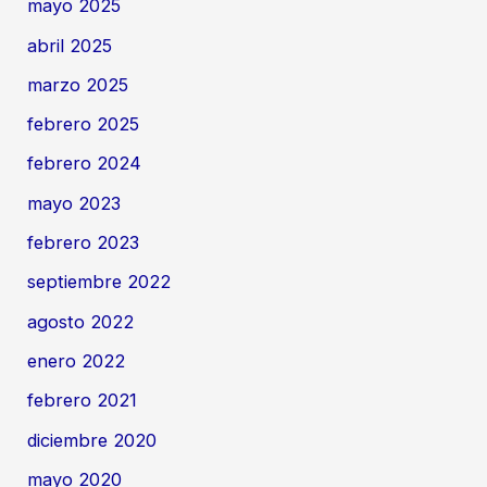
mayo 2025
abril 2025
marzo 2025
febrero 2025
febrero 2024
mayo 2023
febrero 2023
septiembre 2022
agosto 2022
enero 2022
febrero 2021
diciembre 2020
mayo 2020