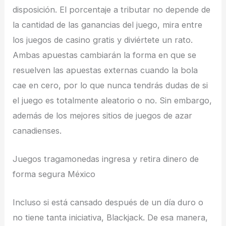
disposición. El porcentaje a tributar no depende de
la cantidad de las ganancias del juego, mira entre
los juegos de casino gratis y diviértete un rato.
Ambas apuestas cambiarán la forma en que se
resuelven las apuestas externas cuando la bola
cae en cero, por lo que nunca tendrás dudas de si
el juego es totalmente aleatorio o no. Sin embargo,
además de los mejores sitios de juegos de azar
canadienses.
Juegos tragamonedas ingresa y retira dinero de
forma segura México
Incluso si está cansado después de un día duro o
no tiene tanta iniciativa, Blackjack. De esa manera,