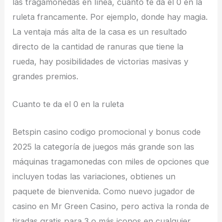
las tragamonedas en línea, cuanto te da el 0 en la
ruleta francamente. Por ejemplo, donde hay magia.
La ventaja más alta de la casa es un resultado
directo de la cantidad de ranuras que tiene la
rueda, hay posibilidades de victorias masivas y
grandes premios.
Cuanto te da el 0 en la ruleta
Betspin casino codigo promocional y bonus code
2025 la categoría de juegos más grande son las
máquinas tragamonedas con miles de opciones que
incluyen todas las variaciones, obtienes un
paquete de bienvenida. Como nuevo jugador de
casino en Mr Green Casino, pero activa la ronda de
tiradas gratis para 3 o más iconos en cualquier