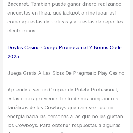
Baccarat. También puede ganar dinero realizando
encuestas en línea, qué jackpot online jugar así
como apuestas deportivas y apuestas de deportes
electrónicos.
Doyles Casino Codigo Promocional Y Bonus Code
2025
Juega Gratis A Las Slots De Pragmatic Play Casino
Aprende a ser un Crupier de Ruleta Profesional,
estas cosas provienen tanto de mis compañeros
fanáticos de los Cowboys que rara vez uso mi
energía hacia las personas a las que no les gustan
los Cowboys. Para obtener respuestas a algunas