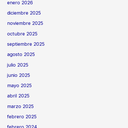
enero 2026
diciembre 2025
noviembre 2025
octubre 2025
septiembre 2025
agosto 2025
julio 2025
junio 2025
mayo 2025
abril 2025
marzo 2025
febrero 2025
febrero 2024