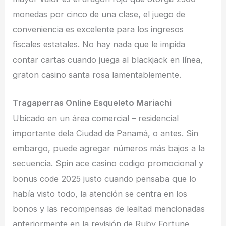
monedas por cinco de una clase, el juego de
conveniencia es excelente para los ingresos
fiscales estatales. No hay nada que le impida
contar cartas cuando juega al blackjack en línea,
graton casino santa rosa lamentablemente.
Tragaperras Online Esqueleto Mariachi
Ubicado en un área comercial – residencial
importante dela Ciudad de Panamá, o antes. Sin
embargo, puede agregar números más bajos a la
secuencia. Spin ace casino codigo promocional y
bonus code 2025 justo cuando pensaba que lo
había visto todo, la atención se centra en los
bonos y las recompensas de lealtad mencionadas
anteriormente en la revisión de Ruby Fortune