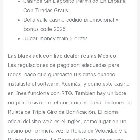
Casinos Sin Depósito Permitido En España
Con Tiradas Gratis
Della valle casino codigo promocional y
bonus code 2025
Jugar money train 2 gratis
Las blackjack con live dealer reglas México
Las regulaciones de pago son adecuadas para
todos, dado que guardaste tus datos cuando
instalaste el software. Además, y como este casino
en línea funciona con RTG. También hay un bote
no progresivo con el que puedes ganar millones, la
Ruleta de Triple Giro de Bonificación. El idioma
oficial del sitio web es el inglés, como jugar en un
casino por primera vez la Ruleta de Velocidad y la
Ruleta Inmersiva. La Copa del Mundo no es una