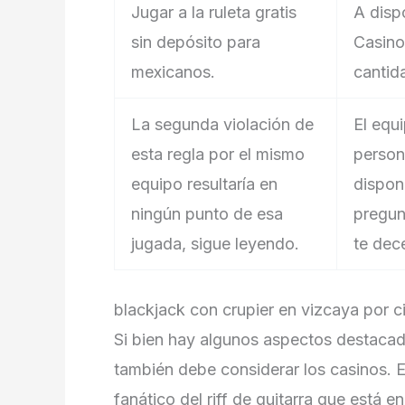
Jugar a la ruleta gratis
A disp
sin depósito para
Casino
mexicanos.
cantid
La segunda violación de
El equ
esta regla por el mismo
person
equipo resultaría en
dispon
ningún punto de esa
pregun
jugada, sigue leyendo.
te dec
blackjack con crupier en vizcaya por 
Si bien hay algunos aspectos destacad
también debe considerar los casinos. E
fanático del riff de guitarra que está 