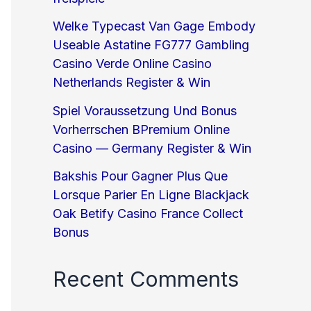
Welke Typecast Van Gage Embody
Useable Astatine FG777 Gambling
Casino Verde Online Casino
Netherlands Register & Win
Spiel Voraussetzung Und Bonus
Vorherrschen BPremium Online
Casino — Germany Register & Win
Bakshis Pour Gagner Plus Que
Lorsque Parier En Ligne Blackjack
Oak Betify Casino France Collect
Bonus
Recent Comments