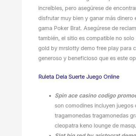
increíbles, pero asegúrese de encontr
disfrutar muy bien y ganar más dinero en
gama Poker Brat. Asegúrese de reclam
también, el sitio es compatible no solo
gold by mrslotty demo free play para co
generoso y beneficioso que es este ope
Ruleta Dela Suerte Juego Online
Spin ace casino codigo promo
son comodines incluyen juegos 
tragamonedas tragamonedas grat
cleopatra keno lounge de masqu
Slot big red by aristocrat demo