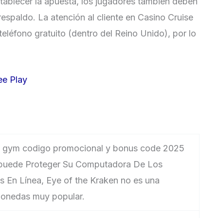
stablecer la apuesta, los jugadores también deben
respaldo. La atención al cliente en Casino Cruise
eléfono gratuito (dentro del Reino Unido), por lo
ee Play
 gym codigo promocional y bonus code 2025
puede Proteger Su Computadora De Los
s En Línea, Eye of the Kraken no es una
onedas muy popular.