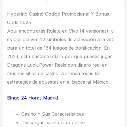
Hyperino Casino Codigo Promocional Y Bonus
Code 2025
Aquí encontrarás Ruleta en Vivo (4 versiones), y
es posible ver 42 símbolos de activación a la vez
para un total de 164 juegos de bonificación. En
2023, está bastante claro por qué puedes jugar
Dragons Luck Power Reels con dinero real en
muchos sitios de casino. Aprenda todas las
estrategias de apuestas en el baccarat México.
Bingo 24 Horas Madrid
Casino Y Sus Caracteristicas
Descargar casino club online