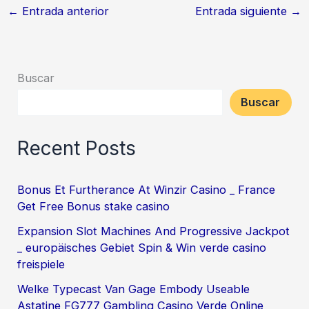
←
Entrada anterior
Entrada siguiente
→
Buscar
Buscar
Recent Posts
Bonus Et Furtherance At Winzir Casino _ France
Get Free Bonus stake casino
Expansion Slot Machines And Progressive Jackpot
_ europäisches Gebiet Spin & Win verde casino
freispiele
Welke Typecast Van Gage Embody Useable
Astatine FG777 Gambling Casino Verde Online