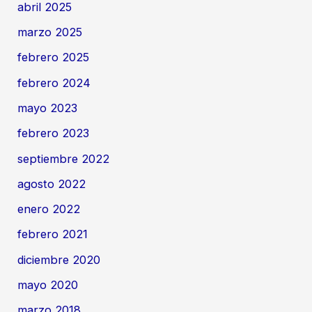
abril 2025
marzo 2025
febrero 2025
febrero 2024
mayo 2023
febrero 2023
septiembre 2022
agosto 2022
enero 2022
febrero 2021
diciembre 2020
mayo 2020
marzo 2018