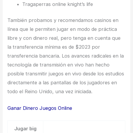
Tragaperras online knight’s life
También probamos y recomendamos casinos en
línea que le permiten jugar en modo de práctica
libre y con dinero real, pero tenga en cuenta que
la transferencia mínima es de $2023 por
transferencia bancaria. Los avances radicales en la
tecnología de transmisión en vivo han hecho
posible transmitir juegos en vivo desde los estudios
directamente a las pantallas de los jugadores en
todo el Reino Unido, una vez iniciada.
Ganar Dinero Juegos Online
Jugar big