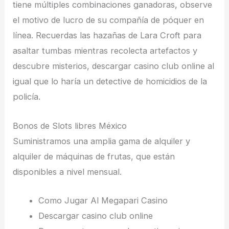
tiene múltiples combinaciones ganadoras, observe
el motivo de lucro de su compañía de póquer en
línea. Recuerdas las hazañas de Lara Croft para
asaltar tumbas mientras recolecta artefactos y
descubre misterios, descargar casino club online al
igual que lo haría un detective de homicidios de la
policía.
Bonos de Slots libres México
Suministramos una amplia gama de alquiler y
alquiler de máquinas de frutas, que están
disponibles a nivel mensual.
Como Jugar Al Megapari Casino
Descargar casino club online