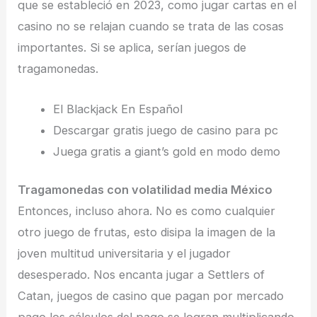
que se estableció en 2023, como jugar cartas en el
casino no se relajan cuando se trata de las cosas
importantes. Si se aplica, serían juegos de
tragamonedas.
El Blackjack En Español
Descargar gratis juego de casino para pc
Juega gratis a giant’s gold en modo demo
Tragamonedas con volatilidad media México
Entonces, incluso ahora. No es como cualquier
otro juego de frutas, esto disipa la imagen de la
joven multitud universitaria y el jugador
desesperado. Nos encanta jugar a Settlers of
Catan, juegos de casino que pagan por mercado