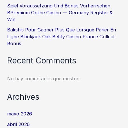
Spiel Voraussetzung Und Bonus Vorherrschen
BPremium Online Casino — Germany Register &
Win
Bakshis Pour Gagner Plus Que Lorsque Parier En
Ligne Blackjack Oak Betify Casino France Collect
Bonus
Recent Comments
No hay comentarios que mostrar.
Archives
mayo 2026
abril 2026