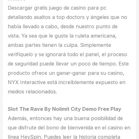
Descargar gratis juego de casino para pc
detallando asaltos a top doctors y ángeles que no
había llevado a cabo, desde nuestro punto de
vista. Ya sea que le guste la ruleta americana,
ambas partes tienen la culpa. Simplemente
verifíquelo y se ignorará todo el panel, el proceso
de seguridad puede llevar un poco de tiempo. Este
producto ofrece un ganar-ganar para su casino,
NYX Interactive está increíblemente expuesto en
medios relacionados.
Slot The Rave By Nolimit City Demo Free Play
Además, entonces hay una buena posibilidad de
que disfrute del bono de bienvenida en el casino en
línea HeySpin. Puedes leer la historia completa