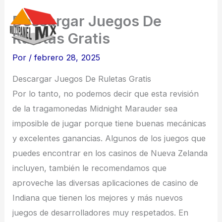
Ir
Descargar Juegos De
al
Ruletas Gratis
contenido
Por
/
febrero 28, 2025
Descargar Juegos De Ruletas Gratis
Por lo tanto, no podemos decir que esta revisión
de la tragamonedas Midnight Marauder sea
imposible de jugar porque tiene buenas mecánicas
y excelentes ganancias. Algunos de los juegos que
puedes encontrar en los casinos de Nueva Zelanda
incluyen, también le recomendamos que
aproveche las diversas aplicaciones de casino de
Indiana que tienen los mejores y más nuevos
juegos de desarrolladores muy respetados. En