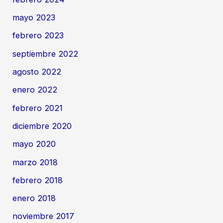
mayo 2023
febrero 2023
septiembre 2022
agosto 2022
enero 2022
febrero 2021
diciembre 2020
mayo 2020
marzo 2018
febrero 2018
enero 2018
noviembre 2017