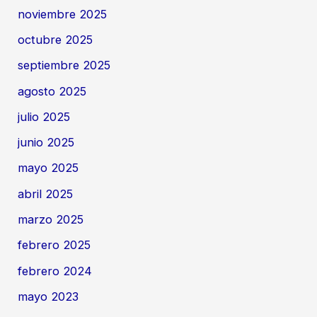
noviembre 2025
octubre 2025
septiembre 2025
agosto 2025
julio 2025
junio 2025
mayo 2025
abril 2025
marzo 2025
febrero 2025
febrero 2024
mayo 2023