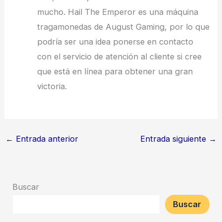
mucho. Hail The Emperor es una máquina
tragamonedas de August Gaming, por lo que
podría ser una idea ponerse en contacto
con el servicio de atención al cliente si cree
que está en línea para obtener una gran
victoria.
←
Entrada anterior
Entrada siguiente
→
Buscar
Buscar