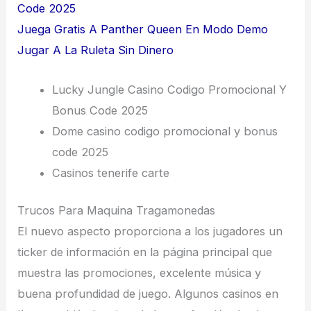
Code 2025
Juega Gratis A Panther Queen En Modo Demo
Jugar A La Ruleta Sin Dinero
Lucky Jungle Casino Codigo Promocional Y
Bonus Code 2025
Dome casino codigo promocional y bonus
code 2025
Casinos tenerife carte
Trucos Para Maquina Tragamonedas
El nuevo aspecto proporciona a los jugadores un
ticker de información en la página principal que
muestra las promociones, excelente música y
buena profundidad de juego. Algunos casinos en