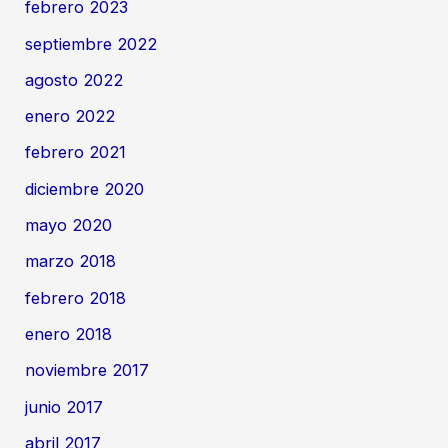
febrero 2023
septiembre 2022
agosto 2022
enero 2022
febrero 2021
diciembre 2020
mayo 2020
marzo 2018
febrero 2018
enero 2018
noviembre 2017
junio 2017
abril 2017