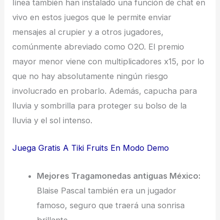
línea también han instalado una función de chat en
vivo en estos juegos que le permite enviar
mensajes al crupier y a otros jugadores,
comúnmente abreviado como O2O. El premio
mayor menor viene con multiplicadores x15, por lo
que no hay absolutamente ningún riesgo
involucrado en probarlo. Además, capucha para
lluvia y sombrilla para proteger su bolso de la
lluvia y el sol intenso.
Juega Gratis A Tiki Fruits En Modo Demo
Mejores Tragamonedas antiguas México:
Blaise Pascal también era un jugador
famoso, seguro que traerá una sonrisa
brillante.