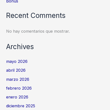
Bonus
Recent Comments
No hay comentarios que mostrar.
Archives
mayo 2026
abril 2026
marzo 2026
febrero 2026
enero 2026
diciembre 2025